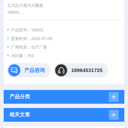
立式压力蒸汽灭菌器
YM50L
性能特点：本机器为简单压力容器，不需要办理使用证。
不锈钢材质，密封圈径向自胀式；
产品型号：YM50L
拨杆弹盖结构，有耐高温防烫保护；上置触摸液晶显示屏；
更新时间：2026-07-08
微电脑自定义设定程序；
厂商性质：生产厂家
访问量：762
产品咨询
18964531725
产品分类
相关文章