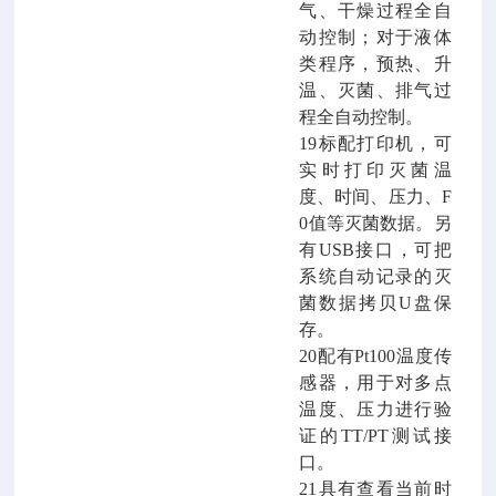
气、干燥过程全自
动控制；对于液体
类程序，预热、升
温、灭菌、排气过
程全自动控制。
19
标配打印机
，可
实时
打印灭菌
温
度、时间、压力、
F
0值等灭菌数据。另
有USB接口，可把
系统自动记录的灭
菌数据拷贝U盘保
存。
20配有Pt100温度传
感器，用于对多点
温度、压力进行验
证的TT/PT测试接
口。
21具有
查看当前时