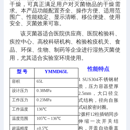
干燥，可真正满足用户对灭菌物品的干燥需
求。
本产品功能配置齐全、操作方便、适用范
围广、性能稳定、显示清晰、移位便捷、使用
安全、灭菌效果可靠。
该灭菌器适合医院供应商、医院检验科、
疾控中心、高校科研机构、检验检疫机关、食
品、环保、生物、制药等企业进行湿热灭菌使
用，尤其适合实验室环境使用。
性能特点
型
号
YMMD65L
1 SUS304不锈钢材
容积
65L
质，压力容器壁厚
设计压力
0.38MPa
2.5mm，大口径立
工作压力
0.23MPa
式结构，
径向自胀
式
硅胶
密封圈
。
工作温度
136℃
2拨杆12柱插销同步
温度范围
105℃～136℃
伸缩一次开关结
构，开盖自动垂直
超温精度
±
0.5
℃