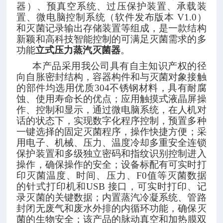
器）、预真空系统、过压保护装置、承载装
置、微电脑控制系统（软件发布版本
V1.0）
和灭菌记录输出存储装置等组成，是一款结构
新颖和高科技智能控制的可满足灭菌需求的多
功能
立式压力蒸汽灭菌器
。
本产品采用我公司具有自主知识产权的径
向自胀密封结构，容器构件和与灭菌对象接触
的部件均选用优质
304不锈钢材料，具有耐腐
蚀、使用寿命长的优点；应用触摸式液晶屏操
作、控制和显示，通过微电脑系统，在人机对
话的状态下，实现数字化程序控制，预置多种
一键选择的
固定
灭菌
程序，操作快捷方便
；采
用电子、机械、压力、温度冷却多重安全连锁
保护装置和多级独立密码和指纹识别控制进入
操作，确保操作的安全；设备标配有可实时
打
印灭菌
温度、时间、压力、
F0值等灭菌数据
的针式打印机和USB 接口，可实时打印、记
录灭菌的关键数据；内置蒸汽冷凝系统、管路
封闭无废气和废水外排的内循环功能，确保灭
菌的生物安全；该产品的
脉动真空和加热膜双