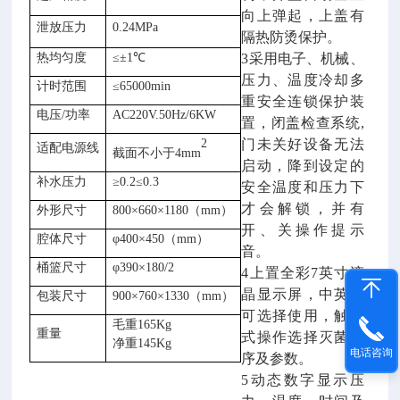
向上弹起，上盖有
泄放压力
0.24MPa
隔热防烫保护。
热均匀度
≤±1℃
3采用电子、机械、
压力、温度冷却多
计时范围
≤65000
min
重安全连锁保护装
电压
/功率
AC220V.50Hz/6KW
置，
闭盖检查系统
,
2
门未关好设备无法
适配电源线
截面不小于
4mm
启动，
降到
设定的
补水压力
≥0.2≤0.3
安全温度和压力下
才会解锁
，并有
外形尺寸
800×660×1180（mm）
开、关操作提示
腔体尺寸
φ400×450
（
mm）
音。
桶篮尺寸
φ390×180/2
4上置
全彩
7英寸液
晶显示屏，中英文
包装尺寸
900×760×1330（mm）
可选择使用，
触摸
毛重
165Kg
重量
式操作
选择灭菌程
净重
145Kg
电话咨询
序及参数
。
5动态数字显示压