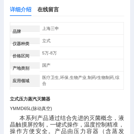
详细介绍
在线留言
上海三申
品牌
立式
仪器种类
5万-8万
价格区间
国产
产地类别
医疗卫生,环保,生物产业,制药/生物制药,综
应用领域
合
立式压力蒸汽灭菌器
YMMD65L(脉动真空)
本系列产品通过结合先进的灭菌概念，液
晶触摸屏控制，一键式操作，温度控制精准，
操作方便安全。产品由压力容器（含蒸发