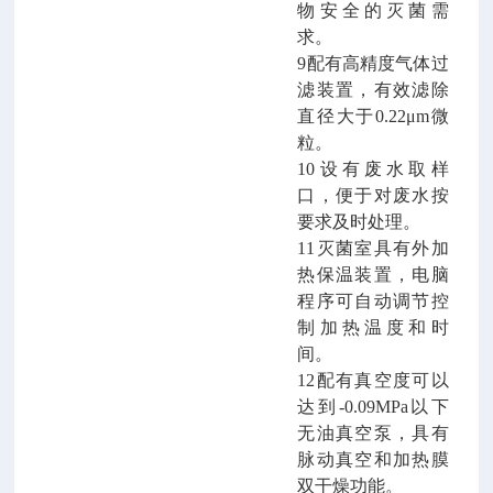
物安全的灭菌需
求。
9配有高精度气体过
滤装置，有效滤除
直径大于0.22μ
m
微
粒。
10设有废水取样
口，便于对废水按
要求及时处理。
11灭菌室具有外加
热保温装置，电脑
程序可自动调节控
制加热温度和时
间。
12配有
真空度可以
达到
-0.0
9
MPa以下
无油
真空泵，具有
脉动真空和加热膜
双干燥功能。