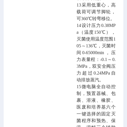
13采用低重心，高
载荷可调节脚轮
，
可
360℃转弯移位。
14设计压力0.38MP
a（温度150℃），
灭菌使用温度范围1
05～136℃，灭菌时
间0-65000min，压
力表量程：-0.1～0.
3MPa，双安全阀压
力超过0.24MPa自
动排放蒸汽。
15微电脑全自动
控
制
，
预置
器械、
包
裹、溶液、
橡胶
、
医废和培养基六
个
一键选择的
固定
灭
菌
程序
和预热、保