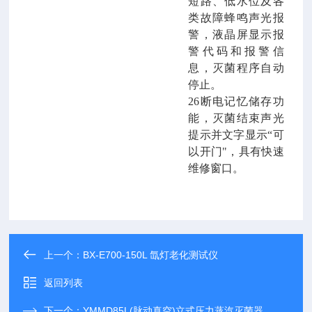
短路、低水位及各
类故障蜂鸣声光报
警，液晶屏显示报
警代码和报警信
息，灭菌程序自动
停止。
26断电记忆储存功
能
，灭菌结束声光
提示并文字显示
“可
以开门"，具有
快速
维修窗口。
上一个：
BX-E700-150L 氙灯老化测试仪
返回列表
下一个：
YMMD85L(脉动真空)立式压力蒸汽灭菌器