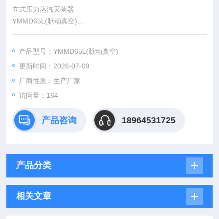
立式压力蒸汽灭菌器
YMMD65L(脉动真空)
本系列产品通过结合先进的灭菌概念，液晶触摸屏控制，一键式
操作，温度控制精准，操作方便安全。产品由压力容器（含蒸发
产品型号：YMMD65L(脉动真空)
器）、预真空系统、过压保护装置、承载装置、微电脑控制系统
更新时间：2026-07-09
（软件发布版本 V1.0）和灭菌记录输出存储装置等组成，
厂商性质：生产厂家
访问量：164
产品咨询
18964531725
产品分类
相关文章