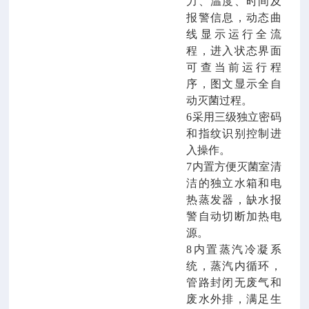
力、温度、时间及
报警信息，动态曲
线显示运行全流
程，进入状态界面
可查当前运行程
序，图文
显示全自
动灭菌过程。
6采用三级独立密码
和指纹识别控制进
入操作。
7内置
方便灭菌室清
洁的
独立
水箱和电
热蒸发器
，缺水报
警自动切断加热电
源。
8内置蒸汽冷凝系
统，蒸汽内循环，
管路封闭无废气和
废水外排，满足生