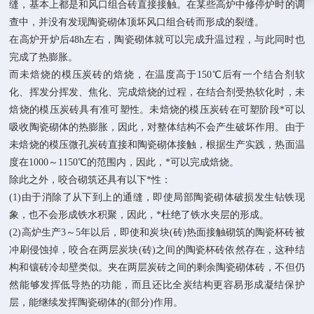
缝，基本上都是和风口组合砖直接接触。在某些高炉中修停炉时的调
查中，并没有发现陶瓷砌体顶坏风口组合砖而形成的裂缝。
在高炉开炉后48h左右，陶瓷砌体就可以完成升温过程，与此同时也
完成了热膨胀。
而未焙烧的模压炭砖的焙烧，在温度高于150℃后有一个结合剂软
化、挥发分挥发、焦化、完成焙烧的过程，在结合剂受热软化时，未
焙烧的模压炭砖具有准可塑性。未焙烧的模压炭砖在可塑阶段*可以
吸收陶瓷砌体的热膨胀，因此，对整体结构不会产生破坏作用。由于
未焙烧的模压微孔炭砖直接和陶瓷砌体接触，根据生产实践，热面温
度在1000～1150℃的范围内，因此，*可以完成焙烧。
除此之外，咬合砌筑还具有以下*性：
(1)由于消除了从下到上的通缝，即使局部陶瓷砌体破损发生钻铁现
象，也不会形成铁水积聚，因此，*杜绝了铁水夹层的形成。
(2)高炉生产3～5年以后，即使和炭块(砖)热面接触砌筑的陶瓷杯砖被
冲刷侵蚀掉，咬合在两层炭块(砖)之间的陶瓷杯砖依然存在，这种结
构和镶砖冷却壁类似。夹在两层炭砖之间的剩余陶瓷砌体砖，不但仍
然能够发挥低导热的功能，而且还比全炭结构更容易形成凝结保护
层，能继续发挥陶瓷砌体的(部分)作用。