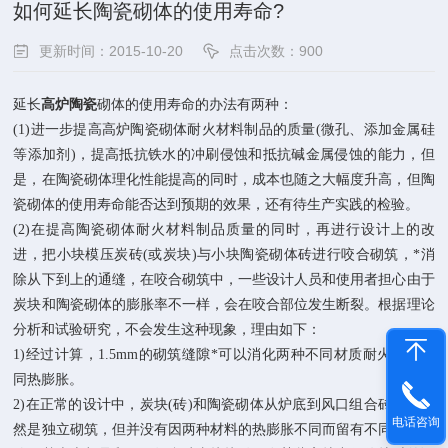
如何延长陶瓷砌体的使用寿命?
更新时间：2015-10-20
点击次数：900
延长
高炉陶瓷
砌体的使用寿命的办法有两种：
(1)进一步提高高炉陶瓷砌体耐火材料制品的质量(微孔、添加金属硅
等添加剂)，提高抵抗铁水的冲刷侵蚀和抵抗碱金属侵蚀的能力，但
是，在陶瓷砌体理化性能提高的同时，成本也随之大幅度升高，但陶
瓷砌体的使用寿命能否达到预期的效果，还有待生产实践的检验。
(2)在提高陶瓷砌体耐火材料制品质量的同时，再进行设计上的改
进，把小块模压炭砖(或炭块)与小块陶瓷砌体砖进行咬合砌筑，*消
除从下到上的通缝，在咬合砌筑中，一些设计人员和使用者担心由于
炭块和陶瓷砌体的膨胀率不一样，会在咬合部位发生断裂。根据理论
分析和试验研究，不会发生这种现象，理由如下：
1)经过计算，1.5mm的砌筑缝隙*可以消化两种不同材质耐火砖的不
同热膨胀。
2)在正常的设计中，炭块(砖)和陶瓷砌体从炉底到风口组合砖之间虽
电话咨询
然是独立砌筑，但并没有因两种材料的热膨胀不同而留有不同的膨胀