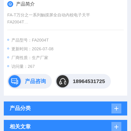
产品简介
FA-T万分之一系列触摸屏全自动内校电子天平
FA2004T
内校砝码标定功能:无需打开壳直接进行内部砝码的周期检定和校
准
产品型号：FA2004T
*四级防震 *称量速度可调 *显示方式可调 *动态温度补偿 *全程范
更新时间：2026-07-08
围去皮
*自动零位跟踪可调 *自动故障诊断 *过载保护 *超载报警功能
厂商性质：生产厂家
访问量：267
产品咨询
18964531725
产品分类
相关文章