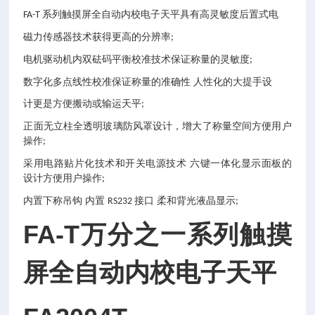
系列触摸屏全自动内校电子天平具有高灵敏度后置式电
FA-T
磁力传感器技术获得更高的分辨率
;
电机驱动机内双砝码平衡校准技术保证称量的灵敏度
;
数字化多点线性校准保证称量的准确性
人性化的大提手设
计更是方便搬动或输运天平
;
正面无立柱全透明玻璃防风罩设计，增大了称量空间方便用户
操作
;
采用电路贴片化技术和开关电源技术
六键一体化显示面板的
设计方便用户操作
;
内置下称吊钩
内置
接口 柔和背光液晶显示
RS232
;
FA-T万分之一系列触摸
屏全自动内校电子天平