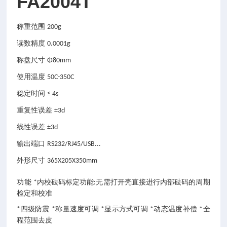
FA2004T
称重范围
200g
读数精度
0.0001g
称盘尺寸
Φ80mm
使用温度
50C-350C
稳定时间
≤ 4s
重复性误差
±3d
线性误差
±3d
输出端口
RS232/RJ45/USB...
外形尺寸
365X205X350mm
功能
内校砝码标定功能
无需打开壳直接进行内部砝码的周期
*
:
检定和校准
四级防震
称量速度可调
显示方式可调
动态温度补偿
全
*
*
*
*
*
程范围去皮