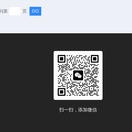
无变形，送内回圈是否完好，内箱是否保持清洁,机器的电
到第
页
色为零线，黄绿双色为地线，其余颜色均为火线本机器的电
.
扫一扫，添加微信