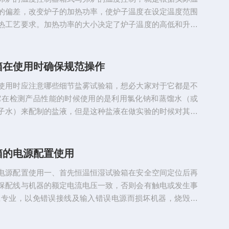
的偏差，改变炉子的加热功率，使炉子温度在设定温度范围
热工艺要求。加热功率的大小决定了炉子温度的高低和升温
加热功率的稳定性决定了箱式马弗炉温度的稳定性。改变加
很多，常见的有位式、晶闸管调节器和电炉变压器控制方式
加热方式由炉子的结构、用途和温度的高低决定。箱式马弗
箱在使用时确保规范操作
无论采用哪种控制方式，其控制过程基本是相同的，总是包
使用时应注意哪些细节盐雾试验箱，想必大家对于它都是不
度控制器、加热驱动...
它在检测产品性能的时候使用的是利用氯化钠和蒸馏水（或
子水）来配制的盐液，但是这种盐液在做实验的时候对其他
都有很大的危害，特别是在盐雾腐蚀试验中盐雾往外面喷洒
需要特别注意，在没有特别需要的时候尽量避免打开箱盖，
。盐雾试验箱在用完以后，在不立即进行下一次试验的情况
箱的电源配置使用
把箱体里面的水放掉并把箱体擦拭干净，尽量避免产生水垢
电源配置使用一、首先恒温恒湿试验箱在安全空间定位后再
该设备的钳口是经常...
保配线与机器的额定电流电压一致，否则会有触电或发生事
应专业，以免错误接线及输入错误电源而损坏机器，烧毁组
输入电源是否在断开的情况下再布线，以免触电。二、恒温
置电源之前请检查机器在运输过程中有无损坏，电源线有无