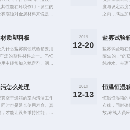
及其性能在环境作用下发生的
度与设定温度
盐雾腐蚀对金属材料来说是个
之内，满足加
试验是利用盐雾试验设备进行
速度的快慢，
耐腐蚀性的环境试验。盐雾试
热功率的方法
另一类是人工加速模拟盐雾环
等，采用何种
C材质塑料板
2019
盐雾试验
试验设备—盐雾试验箱，它的
炉的温度控制
12-20
板为什么盐雾腐蚀试验箱要用
盐雾试验箱在
括温度测量、温
用广泛的塑料材料之一。PVC
陌生的，*的
使用中经常加入稳定剂、润滑
纯净水、去离
加剂。PVC材料具有不易燃
金属材料来说
定性。PVC对氧化剂、还原
的时候，更加
浓氧化酸如浓硫酸、浓硝酸所
确保规范操作
油污怎么处理
2019
恒温恒湿
合。PVC在加工时熔化温度
下，应该立刻
12-13
理真空干燥箱的室内清洁工作
恒温恒湿箱的
等现象。另外，
，同时也是延长使用寿命。真
布线，同时确
程，才能让设备维持性能，同
故,布线人员
残留物在试验过程中溢出来低
件,请先确认
时间久了，工作室内胆壁也会
恒湿试验箱配