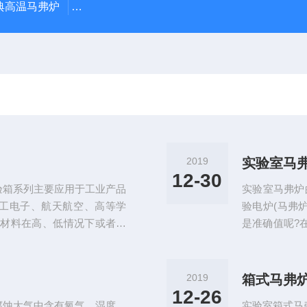
经典高温马弗炉
BX-12-12H灰分含量测定马弗炉1200度电炉
2019
实验室马
12-30
验箱系列主要应用于工业产品
实验室马弗炉
工电子、航天航空、高等学
验电炉(马弗
及材料在高、低情况下或者循
是准确值呢?
指标。高低温试验箱运用于较
热灯熄灭时将
到国家标准。那么高低温试验
度是否为850
箱系列在实际生产运用的制冷
温一定要慢,
2019
箱式马弗
制冷系统1、冷却方式：风
化,此时调节旋
12-26
腐蚀大气中含有氧气、湿度、
实验室箱式马