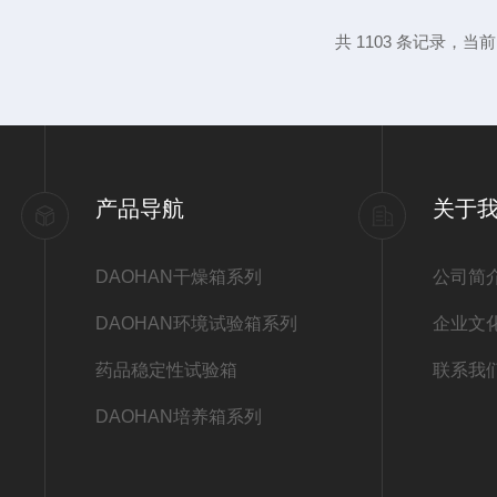
遭到腐蚀，锈迹斑斑，造成损坏。2、这个
共 1103 条记录，当前 4
部分干燥箱不是都使用了SUS304不锈钢
蚀性非常强。但是您要知道，即...
产品导航
关于
DAOHAN干燥箱系列
公司简
DAOHAN环境试验箱系列
企业文
药品稳定性试验箱
联系我
DAOHAN培养箱系列