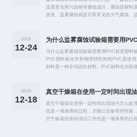
冷；2、制冷剂：采用制冷剂R502（...
温度变化和污染物等腐蚀成分，腐蚀是材料
质变。盐雾腐蚀就是日常常见的大气腐蚀，
致命伤。二、盐雾试验及与实际的联系盐雾
的人工模拟盐雾环境来考核产品或金属材料
验分为两大类，一类是天然环境暴露试验，
2019
为什么盐雾腐蚀试验箱需要用PV
境试验。人工模拟盐雾环境试验是利用一种
12-24
为什么盐雾腐蚀试验箱需要用PVC材质塑料
工作原理是：在其容积空间内用人工...
PVC塑料板化学和物理特性刚性PVC是使
材料是一种非结晶性材料。PVC材料在实际
剂、辅助加工剂、色料、抗冲击剂及其它添
性、高强度、耐气侯变化性以及优良的几何稳
剂和强酸都有很强的抵抗力。然而它能够被
2019
真空干燥箱在使用一定时间出现
腐蚀并且也不适用与芳香烃、氯化烃接触的场
12-18
真空干燥箱在使用一定时间出现油污怎么处
是一个非常重要的工艺...
也是一项保养的过程，才能让设备维持性能
空干燥箱的室内清洁工作也是一项保养的过
时也是延长使用寿命。1、尽量有腐蚀性的
落在室内，如果发现了就要及时清理，否则