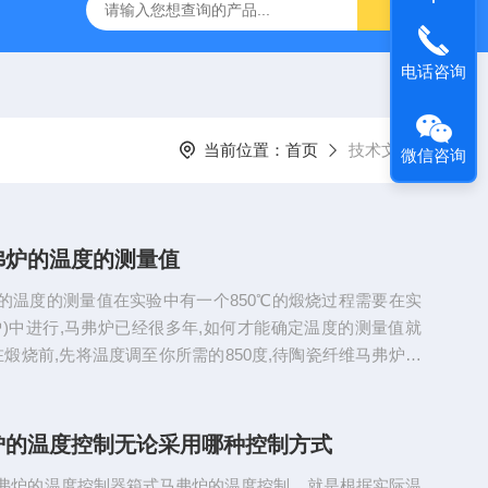
灰分测定仪
GDJ6010高低温交变试验箱daohan冷热交变测试箱
电话咨询
当前位置：
首页
技术文章
微信咨询
弗炉的温度的测量值
的温度的测量值在实验中有一个850℃的煅烧过程需要在实
炉)中进行,马弗炉已经很多年,如何才能确定温度的测量值就
在煅烧前,先将温度调至你所需的850度,待陶瓷纤维马弗炉加
电子温度棒放入,若温度测量至稳定3分钟内无明显变化,看温
度,若不是,可在次升温(加大温度值)同样稳定后看读数,此时升
不要过了,否则升温容易降温难,直到温度在850度左右5度变
炉的温度控制无论采用哪种控制方式
钮就不要在动了.第2天待马弗炉温度降到室温后在升温...
弗炉的温度控制器箱式马弗炉的温度控制，就是根据实际温