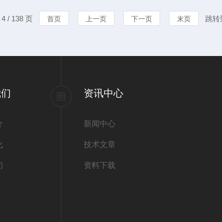
时候可能大家就问了，现在大
破损，机体有
 / 138 页
跳转
首页
上一页
下一页
末页
材质了吗？而且这种材质的耐腐
源线配置：黑
源为380V±10..
我们
资讯中心
介
新闻中心
化
技术文章
们
资料下载