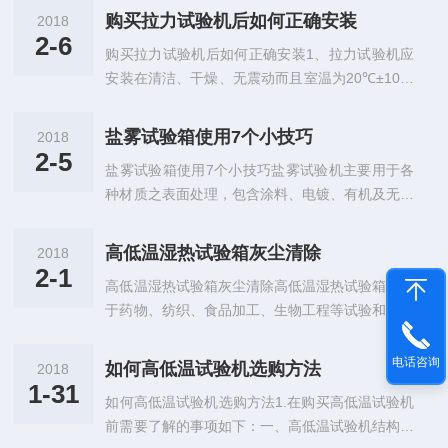
购买拉力试验机后如何正确安装
2018
2-6
购买拉力试验机后如何正确安装1、拉力试验机应
安装在清洁、干燥、无震动而且室温为20℃±10℃
房间内，并注意到作梁弯曲试验和使用引伸计进行
试验以及对设备的维修等在试验机周围应留出足够
盐雾试验箱使用7个小技巧
2018
的空余面积。2、拉力试验机的主体及测力计，应
2-5
盐雾试验箱使用7个小技巧盐雾试验机主要用于各
安装在混凝土的基础上，基础尺寸根据外形及地基
种材质之表面处理，包含涂料、电镀、有机及无机
图规定，留出地脚螺钉和下钳口丝杆用孔及其它电
皮膜、阳极处理、防锈油等，尽管没附有其他功
线安装管道等装置。3、基础的上平面应平整，用
能，但对于它来说这项功能却非常拿手，同时201
水平尺找正，待基础干燥后，再装上试验机。拉力
高低温湿热试验箱灰尘清除
2018
3年版的盐雾试验机也增加了很多操作细节，下面
试验机装上后需要初步精度找正，将主体及测力计
2-1
高低温湿热试验箱灰尘清除高低温湿热试验箱可用
我们一起来看看如何使用盐雾试验机来提升日常的
分别搬运到混凝土的基础...
于药物、纺织、食品加工、生物工程等试验和工业
检测效率。1、首先我们要知道什么是中性盐雾试
产品各项温湿度测试,可模拟高温高湿/高温低湿/低
验：中性盐雾试验是出现zui早目前应用领域zui广
温高湿/高温/低温等不同的环境条件,广泛适应于产
的一种加速腐蚀试验方法。它采用5%的氯化钠盐
电话咨询
如何高低温试验机选购方法
2018
业界电子电器、、塑料、五金、化工等行业。一、
水溶液，溶液PH值调在中性范围（6～7）作为喷
1-31
如何高低温试验机选购方法1.在购买高低温试验机
正确使用延长使用寿命基本步骤如下：1、高低温
雾用的溶液。试验温度均取35℃，...
前需要了解的事项如下：一、高低温试验机结构要
湿热试验箱箱体内外部的清洁与保养，（a、保合