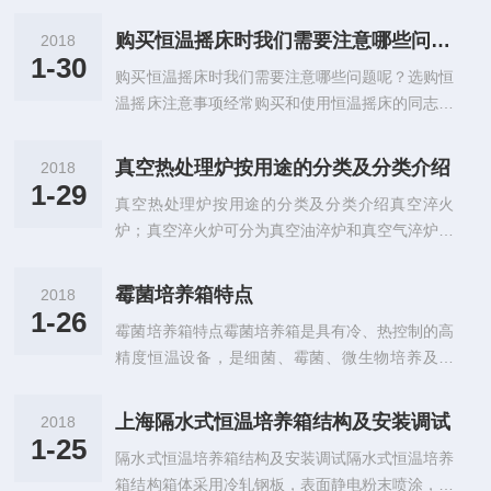
求：在高温试验时不高于50℃，在低温试验及环
桶的水，大约做完三次试验，清洗一次。b、箱内
境温度为15℃~35℃、相对湿度≤85%时不应有凝
做完试验清洗一次，清洗时可用香蕉水或洗洁净。
购买恒温摇床时我们需要注意哪些问题呢？
2018
露现象。试验机内壁应使用耐热不易氧化和具有一
c、配电室内每年至少清洁一次以上，清洁时可人
1-30
购买恒温摇床时我们需要注意哪些问题呢？选购恒
定机械强度的材料制造。箱门应密封良好，密封条
工打扫或利用吸尘器将室内灰尘吸除...
温摇床注意事项经常购买和使用恒温摇床的同志们
件有良好的抗高温老化、耐低温硬化性能。应无影
都知道，专业生产恒温摇床（振荡器）等实验设备
响试验的污染源；保温材料应能耐高温并具有阻燃
的生产厂家！那购买恒温摇床时我们需要注意哪些
性能。保温层应有足够的厚度，能保证试验箱外部
真空热处理炉按用途的分类及分类介绍
2018
问题呢？1.首先要知道我们使用的烧瓶的容量，例
易触及部位的温度，加热和制冷器件的热量和冷量
1-29
真空热处理炉按用途的分类及分类介绍真空淬火
如：250ml、500ml、1L等容量。2.确定我们实验
不应直接辐射在试验样品上。应有放...
炉；真空淬火炉可分为真空油淬炉和真空气淬炉。
中经常使用的烧瓶容量后，要确定我们需要的数量
1真空油淬炉适用于模具钢、弹簧钢、不锈钢、轴
（这样就知道我们应该用多大的恒温摇床设备了）
承钢、高温合金钢等的真空热处理。其主要特点是
3.摇床的大小确定后，我们还要知道我们做的实验
霉菌培养箱特点
2018
适用的材料范围广、淬透性强、成本低、淬火油可
zui低的温度和zui高的温度（温度是根据实验的物
1-26
霉菌培养箱特点霉菌培养箱是具有冷、热控制的高
重复使用。不足之处有；变形量相对要大一些，工
品来定的）例如：我...
精度恒温设备，是细菌、霉菌、微生物培养及育
件后续需要清洗。真空油淬炉从结构上可分为双室
种、试验的恒温培养箱装置，MHP型霉菌培养箱
炉和三室炉等。2真空高压气淬炉适用于高速钢、
特别适用于生物工程、医学研究、农林科学、水
不锈钢、模具钢等一些淬透性比较好的材料的真空
上海隔水式恒温培养箱结构及安装调试
2018
产、畜牧等领域从事科研和生产使用的理想设备。
热处理，特点是零件变形量小、零件热处理后不需
1-25
隔水式恒温培养箱结构及安装调试隔水式恒温培养
霉菌培养箱产品特点：微电脑智能控制，具有监
要清洗。不足之处有淬火气体不能回收、成本较...
箱结构箱体采用冷轧钢板，表面静电粉末喷涂，涂
测、控温和保护等功能。制冷系统采用进口无氟制