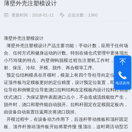
薄壁外壳注塑模设计
更新时间：2018-01-11
点击次数：1360
薄壁外壳注塑模设计
薄壁外壳注塑模设计产品主要功能：手动计数，应用于任何场
合、任何方式和健身运动的计数。特别在储仓式管理中更体现出
小巧玲珑的特点。内壁倒钩脱模过程当注塑机工作时，经过注
射、保压、冷却、开模、脱件、再合模等工序。
预定位结构模具在开模时，模架上有四个导柱导向定位，为保
证顶件板与定模板更好的定位精度，设计预定位装置，即倒锥定
电话咨询
位导柱和倒锥定位导套浇口拉料结构在定模板内设计拉料杆和潜
伏式浇口，为保证塑件表面浇口点小，不会造成流线银纹产生，
脱件时，浇口和塑件能自动脱开。拉料杆固定在定模固定板内，
由设备自动装置往返两次将浇口脱掉。
开模过程中，在设备动力作用下，后连杆带动推板和顶杆固定
板、顶件杆推动顶件板开始将塑件慢 慢顶出，这时两活动型芯