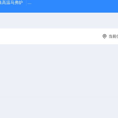
经典高温马弗炉
BX-12-12H灰分含量测定马弗炉1200度电炉
当前