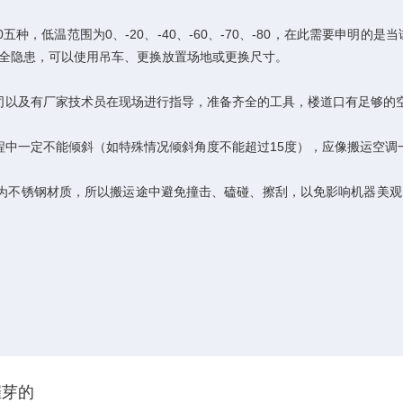
0五种，低温范围为0、-20、-40、-60、-70、-80，在此需要申明的
全隐患，可以使用吊车、更换放置场地或更换尺寸。
以及有厂家技术员在现场进行指导，准备齐全的工具，楼道口有足够的空
中一定不能倾斜（如特殊情况倾斜角度不能超过15度），应像搬运空调
不锈钢材质，所以搬运途中避免撞击、磕碰、擦刮，以免影响机器美观
催芽的