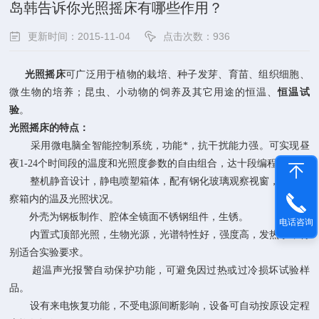
岛韩告诉你光照摇床有哪些作用？
更新时间：2015-11-04
点击次数：936
光照摇床
可广泛用于植物的栽培、种子发芽、育苗、组织细胞、
微生物的培养；昆虫、小动物的饲养及其它用途的恒温、
恒温试
验
。
光照摇床的
特点：
采用微电脑全智能控制系统，功能*，抗干扰能力强。可实现昼
夜1-24个时间段的温度和光照度参数的自由组合，达十段编程。
整机静音设计，静电喷塑箱体，配有钢化玻璃观察视窗，随时观
察箱内的温及光照状况。
外壳为钢板制作、腔体全镜面不锈钢组件，生锈。
电话咨询
内置式顶部光照，生物光源，光谱特性好，强度高，发热小，特
别适合实验要求。
超温声光报警自动保护功能，可避免因过热或过冷损坏试验样
品。
设有来电恢复功能，不受电源间断影响，设备可自动按原设定程