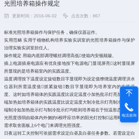
光照培养箱操作规定
更新时间：2016-06-02
点击次数：867
标准光照培养箱操作与保护任务，确保仪器运作。
实用范畴 实用于植物机构培养实验实训室的光照培养箱操作与保护
治理实验实训室担任人。
操作规定 用箱内底部调理螺丝调理高低使箱内安顿颠簸。
插上电源插座电源应有优良接地按下电源电门显现屏亮这时显现屏
所显现的是培养箱室内的实践温度。
温度调理按下温度设定旋钮数目字显现即为设定值缭绕温度调理洪水
位器到所需温度值抓紧旋钮数目字显现即为培养室内的实践温
度。这时如培养箱体的实践温度比设定温度小加热批示灯亮加热器开
端加热如培养箱体的实践温度比设定温度大制冷批示灯亮制冷系统开
端制冷如加热批示灯与制冷批示灯均暗则培养箱在于恒温形态。
电话咨询
光照度强弱由箱体内外侧的6根呼应功率的阳光灯控制运用时可依据
需求取舍面板上6个电门来调理光照强度。
日夜运转工夫控制可依据需求设定白昼及白昼任务参数。若需设定白