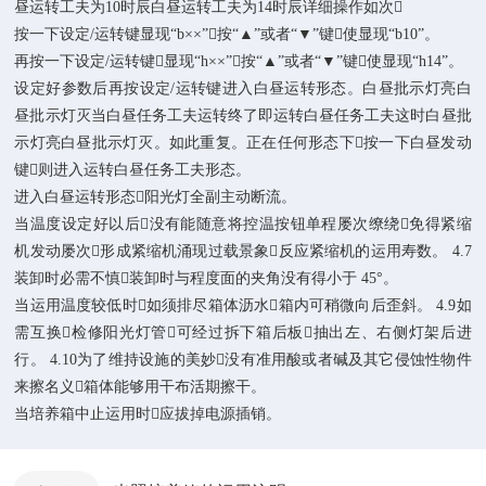
昼运转工夫为10时辰白昼运转工夫为14时辰详细操作如次
按一下设定/运转键显现“b××”按“▲”或者“▼”键使显现“b10”。
再按一下设定/运转键显现“h××”按“▲”或者“▼”键使显现“h14”。
设定好参数后再按设定/运转键进入白昼运转形态。白昼批示灯亮白
昼批示灯灭当白昼任务工夫运转终了即运转白昼任务工夫这时白昼批
示灯亮白昼批示灯灭。如此重复。正在任何形态下按一下白昼发动
键则进入运转白昼任务工夫形态。
进入白昼运转形态阳光灯全副主动断流。
当温度设定好以后没有能随意将控温按钮单程屡次缭绕免得紧缩
机发动屡次形成紧缩机涌现过载景象反应紧缩机的运用寿数。 4.7
装卸时必需不慎装卸时与程度面的夹角没有得小于 45°。
当运用温度较低时如须排尽箱体沥水箱内可稍微向后歪斜。 4.9如
需互换检修阳光灯管可经过拆下箱后板抽出左、右侧灯架后进
行。 4.10为了维持设施的美妙没有准用酸或者碱及其它侵蚀性物件
来擦名义箱体能够用干布活期擦干。
当培养箱中止运用时应拔掉电源插销。