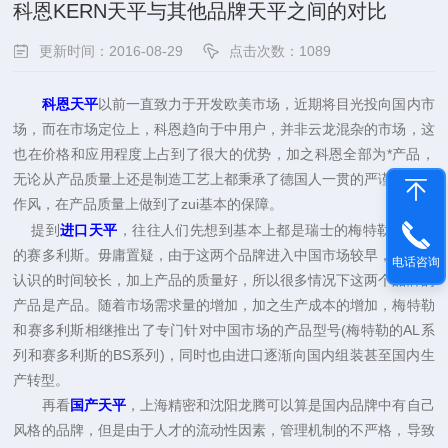
科恩KERN天平与其他品牌天平之间的对比
更新时间：2016-08-29
点击次数：1089
科恩
以前一直致力于开发欧美市场，近期将目光投向国内市
天平
场，而在市场定位上，科恩趋向于中用户，并非云龙混杂的市场，这
也在价格和应用程度上占到了很大的优势，加之科恩全部为*产品，
无论从产品质量上还是制造工艺上都秉承了德国人一贯的严谨认真的
作风，在产品质量上做到了zui基本的保障。
提到
进口天平
，往往人们先想到基本上都是瑞士的梅特勒和德国
的赛多利斯。毋庸置疑，由于这两个品牌进入中国市场较早，被人们
电话咨询
认识的时间较长，加上产品的质量好，所以很多情况下这两个品牌的
产品是产品。随着市场需求量的增加，加之生产成本的增加，梅特勒
和赛多利斯相继推出了专门针对中国市场的产品型号(
AL
梅特勒的
系
BS
)
列和赛多利斯的
系列
，同时也由进口逐渐向国内组装甚至国内生
产转型。
再看
国产天平
，上海精密和沈阳龙腾可以算是国内品牌中有自己
风格的品牌，但是由于人才的流动性因素，管理机制的不严格，导致