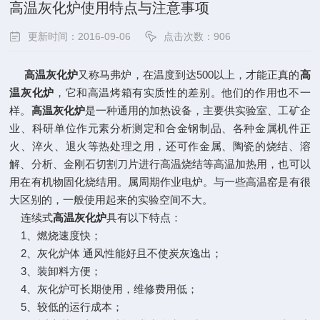
高温灰化炉使用特点与注意事项
更新时间：2016-09-06
点击次数：906
高温灰化炉
又称马弗炉，在温度到达500以上，才能正真的
高
温灰化炉
，它和高温烤箱有实质性的差别。他们的作用也不一
样。
高温灰化炉
是一种通用的加热设备，主要供实验室、工矿企
业、科研单位作元素分析测定和合金钢制品、各种金属机件正
火、淬火、退火等热处理之用，还可作金属、陶瓷的烧结、溶
解、分析、金刚石切割刀片进行高温烧结等高温加热用，也可以
用在有机物固化烧结用。属周期作业电炉。与一些高温窑是有很
大区别的，一般使用起来的实验空间不大。
连续式
高温灰化炉
具有以下特点：
1、燃烧速度快；
2、灰化炉体 通风性能好且不使炭灰逸出；
3、装卸料方便；
4、灰化炉可长期使用，维修费用低；
5、较低的运行成本；