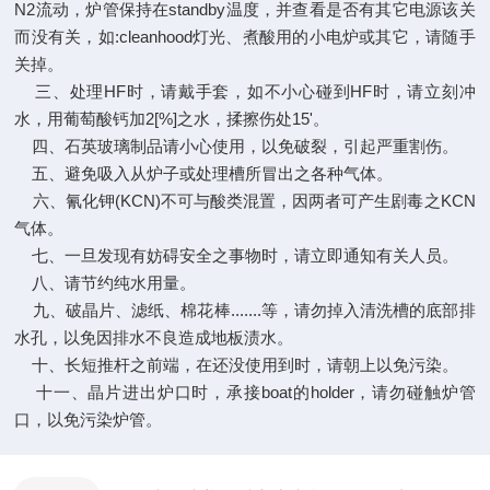
N2流动，炉管保持在standby温度，并查看是否有其它电源该关
而没有关，如:cleanhood灯光、煮酸用的小电炉或其它，请随手
关掉。
三、处理HF时，请戴手套，如不小心碰到HF时，请立刻冲
水，用葡萄酸钙加2[%]之水，揉擦伤处15'。
四、石英玻璃制品请小心使用，以免破裂，引起严重割伤。
五、避免吸入从炉子或处理槽所冒出之各种气体。
六、氰化钾(KCN)不可与酸类混置，因两者可产生剧毒之KCN
气体。
七、一旦发现有妨碍安全之事物时，请立即通知有关人员。
八、请节约纯水用量。
九、破晶片、滤纸、棉花棒.......等，请勿掉入清洗槽的底部排
水孔，以免因排水不良造成地板渍水。
十、长短推杆之前端，在还没使用到时，请朝上以免污染。
十一、晶片进出炉口时，承接boat的holder，请勿碰触炉管
口，以免污染炉管。