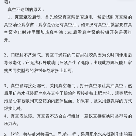
箱
）
真空不达到的原因：
1、
真空泵
没启动。首先检查真空泵是否通电；然后找到真空泵的
真空油位观察窗，观察是否还有真空油，如果没有真空油就需要在真
空泵停止时往里面加热真空油；zui后看真空泵的按钮开关是否打
开。
2、门密封不严漏气。真空干燥箱的门密封硅胶条因为长时间使用后
导致老化，它无法和外玻璃门压紧产生了缝隙，出现此故障只能厂家
购买同类型号的密封条然后换上即可。
3、真空箱焊接处漏气。关闭真空箱门，打开真空泵让其抽真空，然
后用矿泉水瓶装肥皂水在真空干燥箱的焊接处挤上肥皂泡，观察肥皂
泡是否有被吸到真空箱的内腔体里面。如果有，就采用氩弧焊的方式
焊接此处。
4、真空表故障。真空表不适合自行维修，建议直接更换同类型号的
压力表。
5、软管、接头处对接漏气。同3条一样，采用肥皂水来找到具体的漏