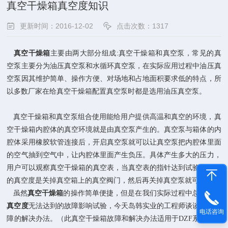
真空干燥箱真空度知识
更新时间：2016-12-02
点击次数：1317
真空干燥箱
主要由两大部分组成:真空干燥箱和真空泵，常见的真
空泵主要分为油压真空泵和水循环真空泵，在实际应用过程中油压真
空泵因其维护简单、操作方便、对场地和占地面积要求低的特点，所
以多数厂家在给真空干燥箱
配置
真空泵时都是选用油压真空泵。
真空干燥箱和真空泵组合使用能给用户提供高温和真空的环境，真
空干燥箱内腔体的真空环境就是由真空泵产生的。真空泵与箱体的内
腔体采用橡胶软管连接后，开启真空泵就可以让真空泵把内腔体里面
的空气抽到空气中，让内腔体里面产生负压。具体产生多大的压力，
用户可以观察真空干燥箱的真空表，当真空表的指针达到试验所需要
的真空度是关掉真空箱上的真空阀门，然后再关掉真空泵就可以了。
虽然
真空干燥箱
的操作简单便捷，但是在我们实际过程中总会遇到
真空度
无法达到的故障影响试验，今天
岛韩实业的工程师
谈谈这个故
电话咨询
障的解决办法。（此真空干燥箱故障和解决办法适用于DZF系列
干燥