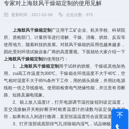
专家对上海鼓风干燥箱定制的使用见解
更新时间：2017-02-06
点击次数：975
上海鼓风干燥箱定制
广泛用于工矿企业、机关学校、科研院
所、质检部门、计量所等进行溶解、干燥、消毒、烘焙、反应等
使用地方。随着科技的发展。对鼓风干燥箱的应用也越来越多，
因此受到环境试验设备厂商的高度重视。下面就给大家介绍一下
上海鼓风干燥箱定制
的使用技巧：
1、
上海鼓风干燥箱定制
用于试样的烘熔、干燥或其他加热
用。zui高工作温度为300℃。干燥箱在环境温度不大于40℃，空
气相对湿度不大于85%条件下工作，用的插头插座，并用比电源
线粗一倍之导线接地。使用前检查电气绝缘性能，并注意有否断
路、短路及漏电现象。
2、箱上放入温度计，打开电源调节温控旋钮到设定温度，
至交流接触开关刚好断开时检查温度计的读数与设定值是否相
符，如果有出入则进行微调，直至恒温温度符合设置温度。
3、打开顶部或底部排气孔排除箱内湿气，试品钢板zui大平