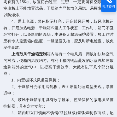
均负荷为15Kg，放置切勿过重、过密，一定要留有空隙，工作
电话咨询
室底板上不能放置试品，干燥箱内严禁放入易燃、易挥发物品，
以防爆炸。
4、通上电源，绿色指示灯亮，开启鼓风开关，鼓风电机运
转，开启加热电源，干燥箱即进入工作状态，工作时，箱门不宜
经常打开，以免影响恒温场，本设备无超温保护装置，故工作时
应有专人监测箱内温度，一旦温度失控，应及时断电检查，以免
发生事故。
上海鼓风干燥箱定制
箱内装有一个电风扇，用以加快热空气
的对流，使箱内温度均匀。有利于箱内物品蒸发的水蒸汽加速散
逸到箱外的空气中，以提高干燥效率。大致有以下几个部分组
成：
1、内置循环式风道及风机；
2、干燥箱外壳采用冷轧板，表面喷塑处理造型美观，厚度
适中；
3、鼓风干燥箱采用具有数字显示、控温保护的微电脑温度
控制器，具有定时功能；
4、箱内胆采用镜面不锈钢(或拉丝板)氩弧焊制作而成，配