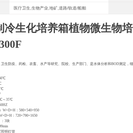
医疗卫生,生物产业,地矿,道路/轨道/船舶
制冷生化培养箱植物微生物培
300F
、卫生防疫、药检、农畜、水产等研究、院校、生产部门、是水体分析和BOD测定，
：
0℃
℃
5℃
W
℃～35℃
50HZ
×D×H：580×540×950
×H：720×790×1650
：3块
9min
置照明灯管