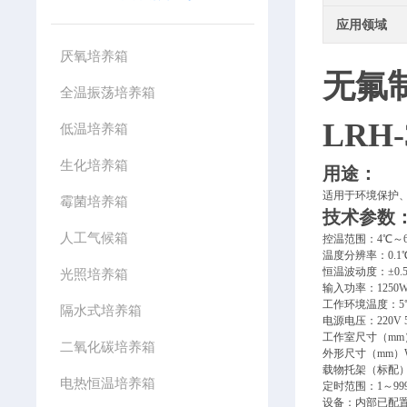
应用领域
厌氧培养箱
无氟
全温振荡培养箱
LRH-
低温培养箱
生化培养箱
用途：
适用于环境保护
霉菌培养箱
技术参数
人工气候箱
控温范围：4℃～6
温度分辨率：0.1
恒温波动度：±0.
光照培养箱
输入功率：1250
工作环境温度：5
隔水式培养箱
电源电压：220V 
工作室尺寸（mm）W
二氧化碳培养箱
外形尺寸（mm）W×D
载物托架（标配）
电热恒温培养箱
定时范围：1～999
设备：内部已配