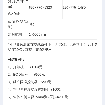
外形尺寸(m
m)
650×770×1320
620×775×1480
W×D×H
载物托架(标
3块
配)
定时范围
1~9999min
*性能参数测试在空载条件下，无强磁、无震动下为：环境
温度20℃，环境湿度50%RH
。
可选配件：
1、打印机-----¥1200元
2、BOD插座-----¥100元
3、独立限温控制器--¥200元
4、智能型程序温度控制器--¥1000元
5、箱体左侧直径25mm测试孔--¥200元