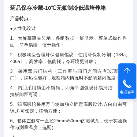
药品保存冷藏-10℃无氟制冷低温培养箱
产品特点
：
●人性化设计
1、
大屏幕液晶显示，多组数据一屏显示，菜单式操作界
面，简单易懂，便于操作；
2、
134a,
积极响应合理环保健康倡议，使用环保制冷剂（
406a），高效率，低能耗，令环境更健康；
3、
采用双层门结构（工作室与箱门之间嵌有玻璃密封
门），隔热性能好，观察箱内情况时不影响箱内温度；
4、
内胆采用镜面不锈钢，四角半圆弧设计易清洁，箱内
电话咨询
搁板间距可调；
5、
,方向自由可
箱底脚轮采用万向轮加独立固定底脚设计
调,并可锁定，移动方便；
6、
25mm/50mm的测试孔，便于实验操
箱体左侧有一直径
作与测量温度（选配）