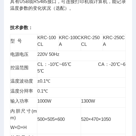
USB或RS485接口，可连接打印机或计算机，能记录
具有
温度参数的变化状况（选配）。
技术参数：
KRC-100
KRC-100C
KRC-250
KRC-250C
型 号
CL
A
CL
A
电源电压
220V 50Hz
CL：-10℃~65℃ CA：-20℃~6
控温范围
5℃
温度波动度
±0.1℃
温度分辩率
0.1℃
输入功率
1000W
1300W
内胆尺寸(m
m)
500×505×600
520×470×1050
W×D×H