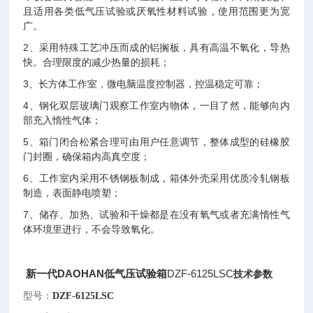
且适用各类低气压试验或厌氧性材料试验，使用范围更为宽
广。
2
、采用特殊工艺冲压而成的铝搁板，具有高温不氧化，导热
快。合理限度的减少热量的损耗；
3
、长方体工作室，微电脑温度控制器，控温稳定可靠；
4
、钢化双层玻璃门观察工作室内物体，一目了然，能够向内
部充入惰性气体；
5
、箱门闭合松紧合理可由用户任意调节，整体成型的硅橡胶
门封圈，确保箱内高真空度；
6
、工作室内采用不锈钢板制成，箱体外壳采用优质冷轧钢板
制造，表面静电喷塑；
7
、储存、加热、试验和干燥都是在没有氧气或者充满惰性气
体环境里进行，不会导致氧化。
新一代DAOHAN低气压试验箱
DZF-6125LSC
技术参数
型号：
DZF-6125LSC