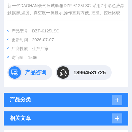
新一代DAOHAN低气压试验箱DZF-6125LSC 采用7寸彩色液晶
触摸屏,温度、真空度一屏显示,操作直观方便, 控温、控压比较稳
定、同过智能数字PID压力控制系统，*改变了过去真空压力要么
抽到底要么手动控制关停的状态，温度、压力可以程序控制，曲
产品型号：DZF-6125LSC
线运行数据观测，标配USB接口便于数据存储和数据导出留档
更新时间：2026-07-07
厂商性质：生产厂家
访问量：1566
产品咨询
18964531725
产品分类
相关文章