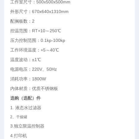
工作室尺寸：
500x500x500mm
外形尺寸：
670x640x1310mm
配搁板数：
2
控温范围：
RT+10
～
250
℃
压力控制范围：
0.1kp-100kp
工作环境温度：
+5
～
40
℃
温度波动：±
1
℃
电源电压：
220V
、
50Hz
消耗功率：
1800W
内体材质：优质不锈钢板
选购（选配）件
1.
液态水过滤器
2
、干燥罐
3.
独立限温控制器
4.
打印机