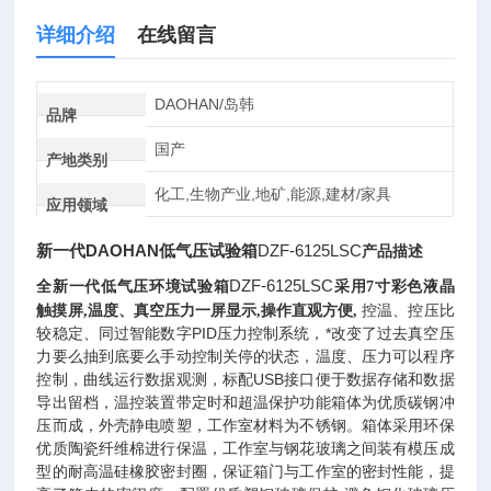
详细介绍
在线留言
DAOHAN/岛韩
品牌
国产
产地类别
化工,生物产业,地矿,能源,建材/家具
应用领域
新一代DAOHAN低气压试验箱
DZF-6125LSC
产品描述
DZF-6125LSC
全新一代低气压环境试验箱
采用
7
寸彩色液晶
控温、控压比
触摸屏
,
温度、真空压力一屏显示
,
操作直观方便
,
较稳定、同过智能数字
PID
压力控制系统，*改变了过去真空压
力要么抽到底要么手动控制关停的状态，温度、压力可以程序
控制，曲线运行数据观测，标配
USB
接口便于数据存储和数据
导出留档，温控装置带定时和超温保护功能
箱体为优质碳钢冲
压而成，外壳静电喷塑，工作室材料为不锈钢。箱体采用环保
优质陶瓷纤维棉进行保温，工作室与钢花玻璃之间装有模压成
型的耐高温硅橡胶密封圈，保证箱门与工作室的密封性能，提