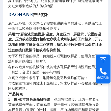
高了箱内的密闭度。配置优质塑钢玻璃保护
,
避免钢化玻璃压
力过大爆裂造成的人伤或物损
.
DAOHAN®
产品优势
底气压环境下大大降低了需要驱逐的液体的沸点，所以底气压
干燥可以轻松应用于热敏性物质；
采用
7
寸彩色液晶触摸屏
,
温度、真空压力一屏显示，设置好温
度、压力或者设置好相应程序状态就可以轻松工作起来，开以
观看曲线图了解设备工作状态，所以运行数据都可以保存且通
过
接口数据传输或者备份留档。
USB
对于不易干燥的样品，例如粉末或颗粒状样品，使用真空干燥
法可以有效缩短干燥时间；
各种构造复杂的机械部件或其他多孔样品经过清洗后使用真空
干燥法，合理干燥后不留参与物质；
在真空或惰性条件下，消除氧化物遇热爆炸的可能；
电话咨询
与依靠空气循环的普通干燥相比，粉末状样品不会被流动空气
吹动或移动。
产品特点
1
、
，多组数据温度、压力一屏显示，
采用
7
寸彩色液晶触摸屏
菜单式操作界面，简单易懂，便于操作；较传统底气压设备、
本设备压力智能
PID
控制，温度、压力均可程序和周期设定、