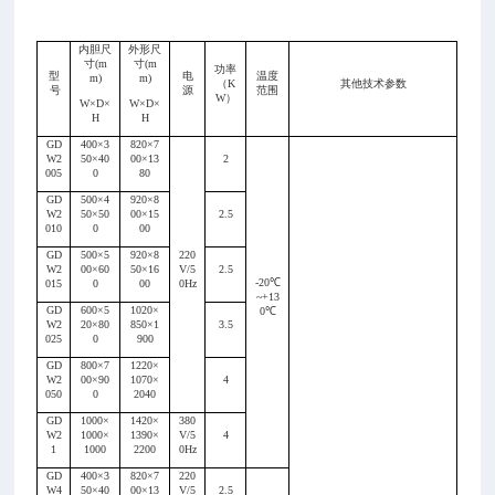
内胆尺
外形尺
寸
(m
寸
(m
功率
型
电
温度
m)
m)
（K
其他技术参数
号
源
范围
W）
W×D×
W×D×
H
H
GD
400×3
820×7
W2
50×40
00×13
2
005
0
80
GD
500×4
920×8
W2
50×50
00×15
2.5
010
0
00
GD
500×5
920×8
220
W2
00×60
50×16
V/5
2.5
-20
℃
015
0
00
0Hz
~+13
GD
600×5
1020×
0
℃
W2
20×80
850×1
3.5
025
0
900
GD
800×7
1220×
W2
00×90
1070×
4
050
0
2040
GD
1000×
1420×
380
W2
1000×
1390×
V/5
4
1
1000
2200
0Hz
GD
400×3
820×7
220
W4
50×40
00×13
V/5
2.5