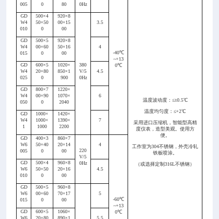
005
0
80
0Hz
GD
500×4
920×8
W4
50×50
00×15
3.5
010
0
00
GD
500×5
920×8
W4
00×60
50×16
4
-40
℃
015
0
00
~+13
GD
600×5
1020×
380
0
℃
W4
20×80
850×1
V/5
4.5
025
0
900
0Hz
GD
800×7
1220×
W4
00×90
1070×
6
温度波动度：≤±0.5℃
050
0
2040
温度均匀度：≤
+
2℃
GD
1000×
1420×
W4
1000×
1390×
7
采用进口压缩机，智能型高精
1
1000
2200
度仪表，造型美观。使用方
便。
GD
400×3
860×7
W6
50×40
20×14
4
工作室为304不锈钢，外壳冷轧
220
005
0
00
铁板喷涂。
V/5
GD
500×4
960×8
0Hz
（或选择定制316L不锈钢）
W6
50×50
20×16
4.5
010
0
00
GD
500×5
960×8
W6
00×60
70×17
5
-60
℃
015
0
00
~+13
GD
600×5
1060×
0
℃
W6
20×80
890×1
5.5