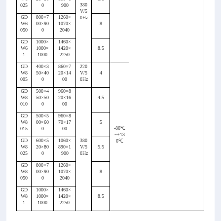
380
025
0
900
V/5
GD
800×7
1260×
0Hz
W6
00×90
1070×
8
050
0
2040
GD
1000×
1460×
W6
1000×
1420×
8.5
1
1000
2250
GD
400×3
860×7
220
W8
50×40
20×14
V/5
4
005
0
00
0Hz
GD
500×4
960×8
W8
50×50
20×16
4.5
010
0
00
GD
500×5
960×8
W8
00×60
70×17
5
-80
℃
015
0
00
~+13
GD
600×5
1060×
380
0
℃
W8
20×80
890×1
V/5
5.5
025
0
900
0Hz
GD
800×7
1260×
W8
00×90
1070×
8
050
0
2040
GD
1000×
1460×
W8
1000×
1420×
8.5
1
1000
2250