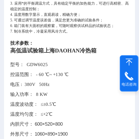
3. 采用*的平衡调温方式，具有稳定平衡的加热能力，可进行高精密、高
稳定的温度控制；
4. 温度用数字显示，直观易读，精确方便；
5. 可通过调节温度误差值，满足您更为准确的试验条件；
6. 箱门装有大面积的观察窗，可随时观察供试样品的试验状态；
7. 制冷系统中，冷凝采用风冷方式。
技术参数：
高低温试验箱上海DAOHAN冷热箱
型号： GDW6025
控温范围：
- 60 ℃~ +130 ℃
电压 : 380V 50Hz
电话咨询
输入功率： 8 KW
温度波动度： ≤±0.5℃
温度均匀度： ≤+2℃
内胆尺寸： 600×520×800
外形尺寸： 1060×890×1900