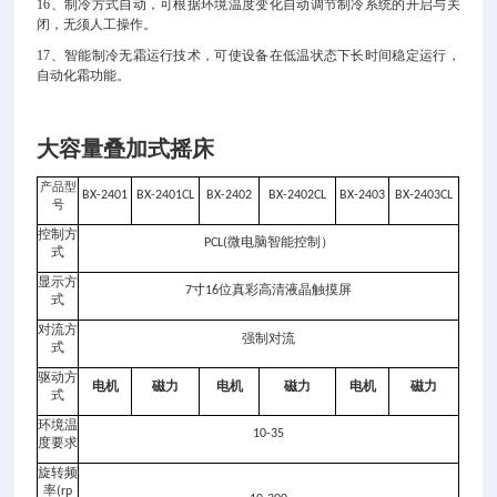
16、制冷方式自动，可根据环境温度变化自动调节制冷系统的开启与关
闭，无须人工操作。
17、智能制冷无霜运行技术，可使设备在低温状态下长时间稳定运行，
自动化霜功能。
大容量叠加式摇床
产品型
BX-2401
BX-2401CL
BX-2402
BX-2402CL
BX-2403
BX-2403CL
号
控制方
微电脑智能控制）
PCL(
式
显示方
寸
位真彩高清液晶触摸屏
7
16
式
对流方
强制对流
式
驱动方
电机
磁力
电机
磁力
电机
磁力
式
环境温
10-35
度要求
旋转频
率
(rp