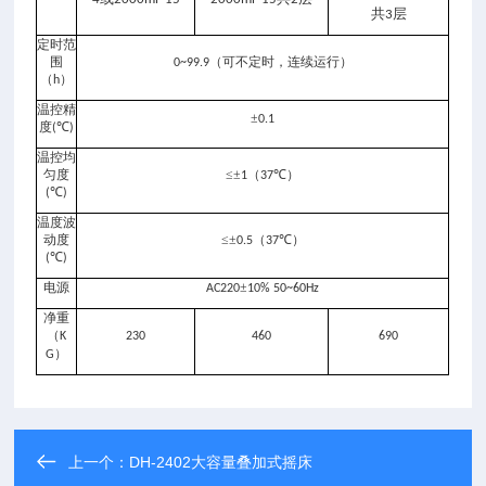
共
层
3
定时范
围
（可不定时，连续运行）
0~99.9
（
）
h
温控精
±
0.1
度
℃
(
)
温控均
匀度
≤±
（
℃）
1
37
℃
(
)
温度波
动度
≤±
（
℃）
0.5
37
℃
(
)
电源
±
AC220
10% 50~60Hz
净重
（
K
230
460
690
）
G
上一个：
DH-2402大容量叠加式摇床