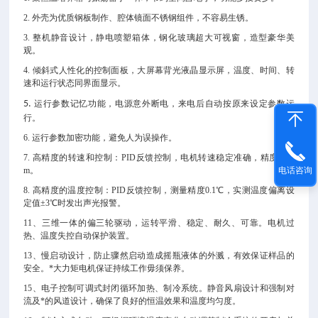
2.
外壳为优质钢板制作、腔体镜面不锈钢组件，不容易生锈。
3.
整机静音设计，静电喷塑箱体，钢化玻璃超大可视窗，造型豪华美
观。
4.
倾斜式人性化的控制面板，大屏幕背光液晶显示屏，温度、时间、转
速和运行状态同界面显示。
5.
运行参数记忆功能，电源意外断电，来电后自动按原来设定参数运
行。
6.
运行参数加密功能，避免人为误操作。
7.
高精度的转速和控制：
PID反馈控制，电机转速稳定准确，精度±1rp
电话咨询
m。
8.
高精度的温度控制：
PID反馈控制，测量精度0.1℃，实测温度偏离设
定值±3℃时发出声光报警。
11、三维一体的偏三轮驱动，运转平滑、稳定、耐久、可靠。电机过
热、温度失控自动保护装置。
13、慢启动设计，防止骤然启动造成摇瓶液体的外溅，有效保证样品的
安全。*大力矩电机保证持续工作毋须保养。
15、电子控制可调式封闭循环加热、制冷系统。静音风扇设计和强制对
流及*的风道设计，确保了良好的恒温效果和温度均匀度。