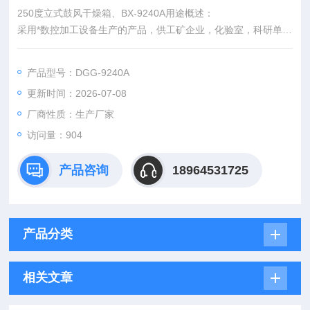
250度立式鼓风干燥箱、BX-9240A用途概述：
采用*数控加工设备生产的产品，供工矿企业，化验室，科研单位
等作干燥，烘焙熔蜡，灭菌用。
250度立式鼓风干燥箱、BX-9240A仪器特点：
产品型号：DGG-9240A
●箱体内均采用镜面不锈钢氩弧焊制作而成，箱体外采用优质钢
更新时间：2026-07-08
板，造型美观，新颖。
●彩具有控温保护，数字显示的微电脑温度控制器，带有定时功
厂商性质：生产厂家
能，控温精确可靠。
访问量：904
●热风循环系统由能在高温下连续盍的风机和合适风道组成。
产品咨询
18964531725
产品分类
相关文章