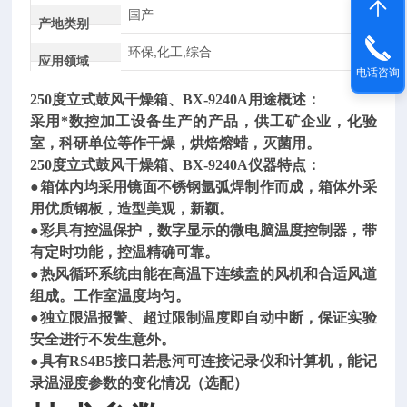
国产
产地类别
环保,化工,综合
应用领域
电话咨询
250
度
立式鼓风干燥箱
、
BX-9
240
A用途概述：
采用
*数控加工设备生产的产品，供工矿企业，化验
室，科研单位等作干燥，烘焙熔蜡，灭菌用。
250度
立式鼓风干燥箱
、BX-9
240
A
仪器特点：
●箱体内均采用镜面不锈钢氩弧焊制作而成，箱体外采
用优质钢板，造型美观，新颖。
●彩具有控温保护，数字显示的微电脑温度控制器，带
有定时功能，控温精确可靠。
●热风循环系统由能在高温下连续盍的风机和合适风道
组成。工作室温度均匀。
●独立限温报警、超过限制温度即自动中断，保证实验
安全进行不发生意外。
●具有
RS4B5
接口若悬河可连接记录仪和计算机，能记
录温湿度参数的变化情况（选配）