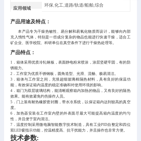
环保,化工,道路/轨道/船舶,综合
应用领域
产品用途及特点：
本产品专为干燥热敏性、易分解和易氧化物质而设计，能够向内部
充入惰性气体，特别是一些成分复杂的物品也能进行快速干燥
，
适合工
矿企业、医学校院、科研单位在真空条件下进行干燥热处理等。
产品特点：
1．箱体采用优质冷轧钢板，表面静电粉末喷涂，涂层坚硬牢固，有的防
锈能力。
2．工作室为优质不锈钢板，圆角造型、光滑、流畅、极易清洁。
3．箱体与工作室之间，充填超细玻璃棉隔热材料，具有良好的保温功
能，有效保证箱内温度的稳定准确和对使用环境的影响。
4．箱门为双层玻璃结构，能清晰观察箱内加熱的物品，又有良好的隔热
效果。能有效避免灼伤操作人员。
5．
门上
装有耐热橡胶密封圈
，带水冷系统
，以保证箱内达到较高的真空
度。
6．加热器安装在工作室内壁的外表面尽
最
大可能提高箱内温度的均匀
性，并且便于室内清洁。
7．温度控制采用微电脑智能数字技术制造，具有工业PID自整定和四位
双LED窗指示功能，控温精度高、抗干扰能力，并且操作也非常方便。
技术参数
: