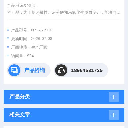
产品用途及特点：
本产品专为干燥热敏性、易分解和易氧化物质而设计，能够向内
部充入惰性气体，特别是一些成分复杂的物品也能进行快速干
燥，适合工矿企业、医学校院、科研单位在真空条件下进行干燥
产品型号：DZF-6050F
热处理等。
更新时间：2026-07-08
产品特点：
1．箱体采用优质冷轧钢板，表面静电粉末喷涂，涂层坚硬牢
厂商性质：生产厂家
固，有的防锈能力。
访问量：994
2．工作室为优质不锈钢板，圆角造型、光滑、流畅、极易清
洁。
产品咨询
18964531725
产品分类
相关文章