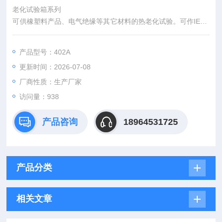
老化试验箱系列
可供橡塑料产品、电气绝缘等其它材料的热老化试验。可作IEC5
40《电缆及软线的绝缘和护套的试验方法(弹性和热塑塑料)》试
验产品特点:
产品型号：402A
1.适用于电工、电子仪表、汽车零部件、橡胶、医药等研究单
更新时间：2026-07-08
位、企业进行物品的干燥烘焙、热老化、保温试验。
2.产品结构新颖、设计合理，可根据客户不同要求配置转盘。
厂商性质：生产厂家
3.采用数显仪表控温、具有超温保护功能。
访问量：938
4.作室采用优质不锈钢板，外壳静电喷涂。
产品咨询
18964531725
产品分类
相关文章