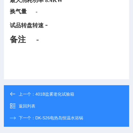
最大消耗功率
8.4KW
换气量
-
-
试品转盘转速
备注
-
上一个：
401B盐雾老化试验箱
返回列表
下一个：
DK-S26电热岛恒温水浴锅