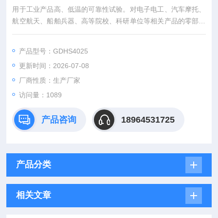
用于工业产品高、低温的可靠性试验。对电子电工、汽车摩托、
航空航天、船舶兵器、高等院校、科研单位等相关产品的零部件
及材料在高、低温(交变)循环变化的情况下，检验其各项性能指
标。产品特点:
产品型号：GDHS4025
1.主要部件采用进口件,性能优异,外观美观,可靠性好,是实验室环
更新时间：2026-07-08
境试验设备的理想选择。
2.具有较宽的温度控制范围,可满足用户的各种需求;
厂商性质：生产厂家
访问量：1089
产品咨询
18964531725
产品分类
相关文章