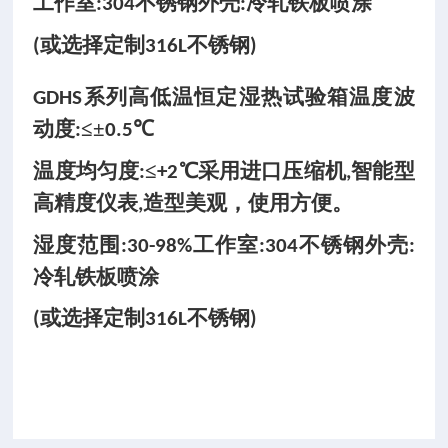
工作室
不锈钢外壳
冷轧铁板喷涂
:304
:
或选择定制
不锈钢
(
316L
)
系列
高低温恒定湿热试验箱
温度波
GDHS
动度
≤±
℃
:
0.5
温度均匀度
≤
℃采用进口压缩机
智能型
:
+2
,
高精度仪表
造型美观，使用方便。
,
湿度范围
工作室
不锈钢外壳
:30-98%
:304
:
冷轧铁板喷涂
或选择定制
不锈钢
(
316L
)