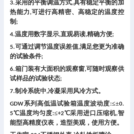
采用的平衡调温方式
具有稳定平衡的加
3.
,
热能力
可进行高精密、高稳定的温度控
,
制
;
温度用数字显示
直观易读
精确方便
4.
,
,
;
可通过调节温度误差值
满足您更为准确
5.
,
的试验条件
;
箱门装有大面积的观察窗
可随时观察供
6.
,
试样品的试验状态
;
制冷系统中
冷凝采用风冷方式。
7.
,
系列高低温试验箱温度波动度
≤±
GDW
:
0.
℃温度均匀度
≤
℃采用进口压缩机
智
5
:
+2
,
能型高精度仪表，造型美观，使用方便。