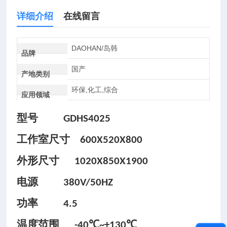
详细介绍
在线留言
DAOHAN/岛韩
品牌
国产
产地类别
环保,化工,综合
应用领域
型号
GDHS4025
工作室尺寸
600X520X800
外形尺寸
1020X850X1900
电源
380V/50HZ
功率
4.5
温度范围
℃
℃
-40
~+130