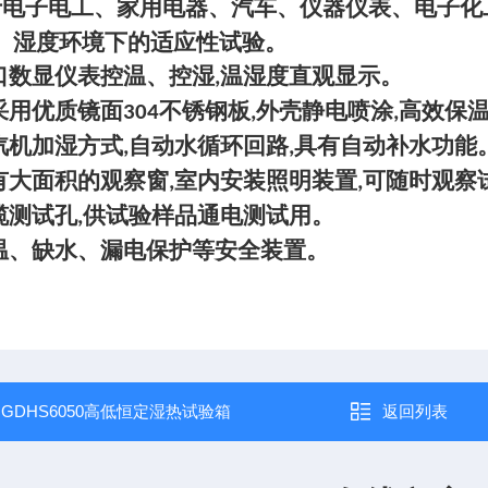
于电子电工、家用电器、汽车、仪器仪表、电子化
、湿度环境下的适应性试验。
口数显仪表控温、控湿
温湿度直观显示。
,
采用优质镜面
不锈钢板
外壳静电喷涂
高效保
304
,
,
汽机加湿方式
自动水循环回路
具有自动补水功能
,
,
有大面积的观察窗
室内安装照明装置
可随时观察
,
,
缆测试孔
供试验样品通电测试用。
,
温、缺水、漏电保护等安全装置。
：
GDHS6050高低恒定湿热试验箱
返回列表