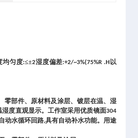
度均匀度
≤±
湿度偏差
以
:
2
:+2/~3%(75%R .H
、零部件、原材料及涂层、镀层在温、湿
温湿度直观显示。工作室采用优质镜面
304
自动水循环回路
具有自动补水功能。用途
,