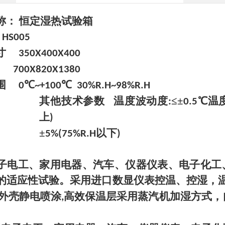
称：
恒定湿热试验箱
HS005
寸
350X400X400
700X820X1380
围
℃
℃
0
~+100
30%R.H~98%R.H
其他技术参数
温度波动度
≤±
℃温
:
0.5
上
)
±
以下
5%(75%R.H
)
子电工、家用电器、汽车、仪器仪表、电子化工
的适应性试验。采用进口数显仪表控温、控湿，
外壳静电喷涂
高效保温层采用蒸汽机加湿方式，
,