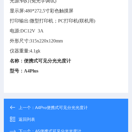
光源
:
钨灯
(免光学调试)
显示
屏
:
480*272
,
5
寸彩色
触摸屏
打印输出
:
微型打印机；
PC打印机(联机用
)
电源
:
D
C
12V 3A
外形尺寸
:
315
x
220
x1
20
mm
仪器重量
:
4.1gk
名称：
便携式可见分光光度计
型号：
A4Plus
上一个：
A4Pro便携式可见分光光度计
返回列表
下一个：
A5便携式可见分光光度计