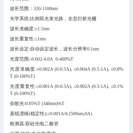
波长范围：
320-1100nm
光学系统
:
比例双光束光路，全息衍射光栅
波长准确度
:
±
1.5
nm
波长重复性
:
≤1nm
波长设定
:
自动设定波长，波长分辨率
0.1nm
光度范围
:
-0.602-4.0A
0-400%T
光度准确度
:
±
0.002A (0-0.5A), ±0.004A (0.5-1A), ±
0.8
%
T (0-100%T)
光度重复性
:
≤0.001A (0
-
0.5A), ≤0.002A (0.5
-
1A), ≤0.
1
%
T (0
-
100%T)
杂散光
:
0.05%T (340nm)%T
基线漂移
(稳定性)
:
≤0.001A/h (500nm,0A)
检测器
:
双硅光电二极管