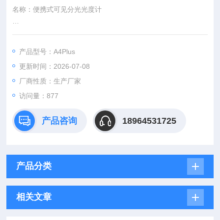
名称：便携式可见分光光度计
型号：A4Plus
产品型号：A4Plus
便携式可见分光光度计，外形小巧功能*，采用482X272真彩触
更新时间：2026-07-08
摸屏，人性化设计操作更简便，满足不同客户的需求，广泛应用
于教学和日常分析等需求。
厂商性质：生产厂家
访问量：877
1光度测量：定波长下测试样品的吸光度、
产品咨询
18964531725
透过率（A4)和能量 同时测多个任意波长下的结果
2 定量测试：建立标准曲线进行浓度测试（A4L）
产品分类
3 时间扫描：测变化图谱，计算反应率（A4Pro）
相关文章