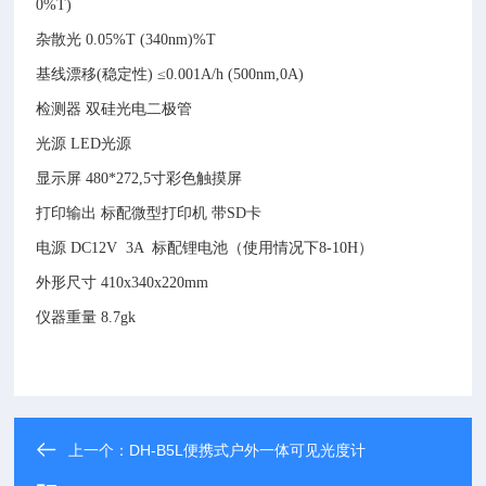
0%T)
杂散光
0.05%T (340nm)%T
基线漂移(稳定性)
≤0.001A/h (500nm,0A)
检测器
双硅光电二极管
光源
LED光源
显示屏
480*272,5寸彩色触摸屏
打印输出
标配微型打印机
带SD卡
电源
DC12V 3A 标配锂电池（使用情况下8-10H）
外形尺寸
410x340x220mm
仪器重量
8.7gk
上一个：
DH-B5L便携式户外一体可见光度计