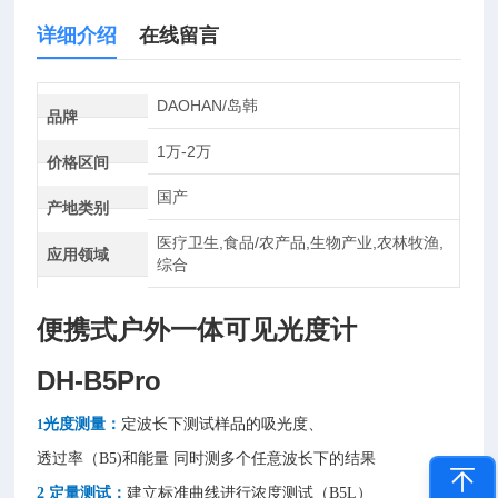
详细介绍
在线留言
DAOHAN/岛韩
品牌
1万-2万
价格区间
国产
产地类别
医疗卫生,食品/农产品,生物产业,农林牧渔,
应用领域
综合
便携式户外一体可见光度计
DH-B5Pro
光度测量
：
定波长下测试样品的吸光度、
1
透过率（B5)和能量
同时测多个任意波长下的结果
2 定量测试：
建立标准曲线进行浓度测试
（B5L）