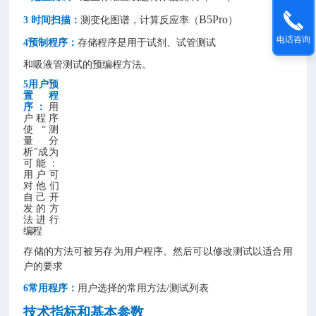
B5Pro
3 时间扫描：
测变化图谱，计算反应率（
）
电话咨询
4预制程序：
存储程序是用于试剂、试管测试
和吸液管测试的预编程方法。
5用户预
置程
序：
用
户程序
使
“测
量分
析"成为
可能：
用户可
对他们
自己开
发的方
法进行
编程
存储的方法可被另存为用户程序。然后可以修改测试以适合用
户的要求
6常用程序：
用户选择的常用方法/测试列表
技术指标和基本参数