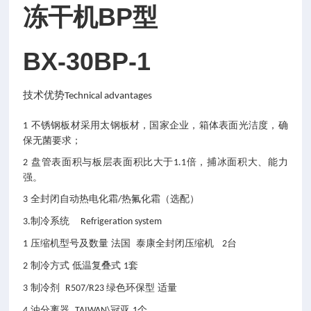
冻干机BP型
BX-30BP-1
技术优势
Technical advantages
不锈钢板材采用太钢板材，国家企业，箱体表面光洁度，确
1
保无菌要求；
盘管表面积与板层表面积比大于
倍，捕冰面积大、能力
2
1.1
强。
全封闭自动热电化霜
热氟化霜（选配）
3
/
制冷系统
3.
Refrigeration system
压缩机型号及数量
法国
泰康全封闭压缩机
台
1
2
制冷方式 低温复叠式
套
2
1
制冷剂
绿色环保型
适量
3
R507/R23
油分离器
冠亚
个
4
TAIWAN\
1