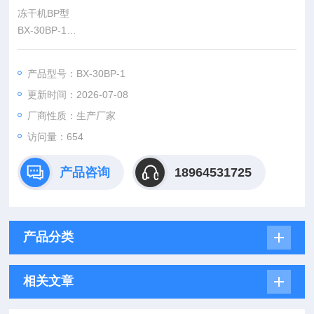
冻干机BP型
BX-30BP-1
技术优势Technical advantages
1不锈钢板材采用太钢板材，国家企业，箱体表面光洁度，确保
产品型号：BX-30BP-1
无菌要求；
更新时间：2026-07-08
2盘管表面积与板层表面积比大于1.1倍，捕冰面积大、能力强。
3全封闭自动热电化霜/热氟化霜（选配）
厂商性质：生产厂家
访问量：654
产品咨询
18964531725
产品分类
相关文章