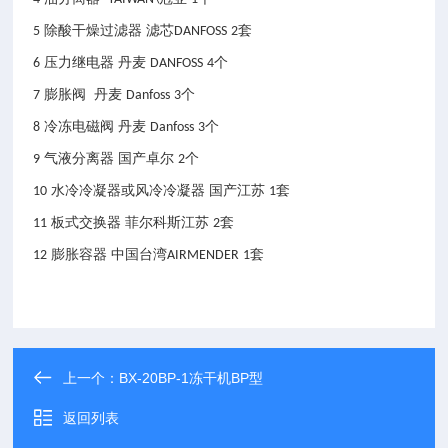
除酸干燥过滤器
滤芯
套
5
DANFOSS
2
压力继电器
丹麦
个
6
DANFOSS
4
膨胀阀
丹麦
个
7
Danfoss
3
冷冻电磁阀
丹麦
个
8
Danfoss
3
气液分离器 国产卓尔
个
9
2
水冷冷凝器或风冷冷凝器 国产江苏
套
10
1
板式交换器 菲尔科斯江苏
套
11
2
膨胀容器
中国台湾
套
12
AIRMENDER
1
上一个：
BX-20BP-1冻干机BP型
返回列表