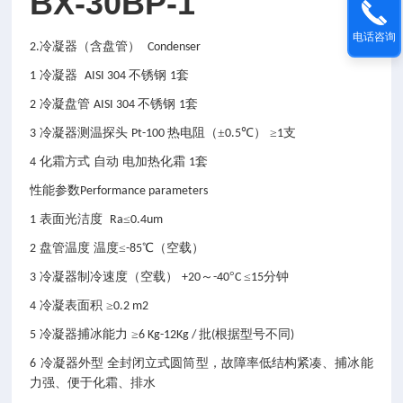
BX-30BP-1
电话咨询
冷凝器（含盘管）
2.
Condenser
冷凝器
不锈钢
套
1
AISI 304
1
冷凝盘管
不锈钢
套
2
AISI 304
1
冷凝器测温探头
热电阻（±
℃）
≥
支
3
Pt-100
0.5
1
化霜方式
自动
电加热化霜
套
4
1
性能参数
Performance parameters
表面光洁度
≤
1
Ra
0.4um
盘管温度
温度≤
℃（空载）
2
-85
冷凝器制冷速度（空载）
～
°
≤
分钟
3
+20
-40
C
15
冷凝表面积
≥
4
0.2 m2
冷凝器捕冰能力
≥
批
根据型号不同
5
6 Kg-12Kg /
(
)
冷凝器外型 全封闭立式圆筒型，故障率低结构紧凑、捕冰能
6
力强、便于化霜、排水