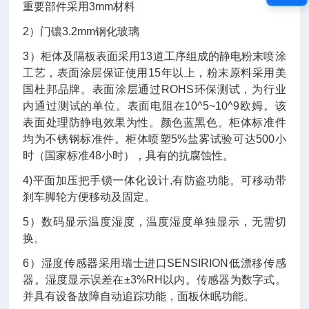
重要部件采用
3mm
材料
2
）门镶
3.2mm
钢化玻璃
3
）柜体及隔板表面采用
13
道工序组成的静电粉末喷涂
工艺，表面涂层保证使用
15
年以上，粉末原料采用美
国杜邦品牌。表面涂层通过
ROHS
环保测试，为行业
内通过测试的单位。
表面电阻在
10
^5
~10
^9
欧姆。该
表面处理防静电效果为性。颜色蓝黑色。柜体标准件
均为不锈钢标准件。柜体喷塑
5%
盐雾试验可达
500
小
时（国家标准
48
小时），具有的抗腐蚀性。
4)
平面加压把手锁一体化设计
,
有防盗功能。可移动带
刹车脚轮方便移动及固定。
5
）数码显示温度湿度，温度湿度单独显示，无需切
换。
6
）湿度传感器采用
瑞士进口
SENSIRION
低漂移传感
器。湿度显示误差在
±3%RH
以内。传感器为数字式。
并具有设备故障自动追踪功能，面板休眠功能。