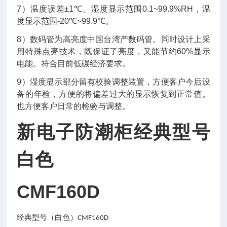
7
）温度误差
±1
℃
。湿度显示范围
0
.1
~99
.9
%RH
，温
度显示范围
-
20
℃
~99
.9
℃
。
8
）数码管为高亮度中国台湾产数码管。同时设计上采
用特殊点亮技术，既保证了亮度，又能节约
60%
显示
电能。符合目前低碳经济要求。
9
）湿度显示部分留有校验调整装置，方便客户今后设
备的年检，方便的将偏差过大的显示恢复到正常值。
也方便客户日常的检验与调整。
新电子防潮柜经典型号
白色
CMF160D
经典型号（白色）
CMF160D