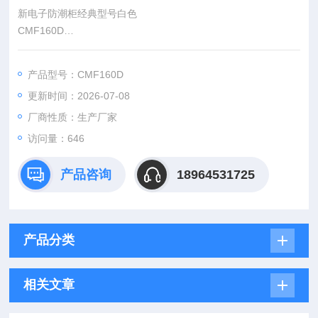
新电子防潮柜经典型号白色
CMF160D
4)平面加压把手锁一体化设计,有防盗功能。可移动带刹车脚轮方
便移动及固定。
产品型号：CMF160D
5）数码显示温度湿度，温度湿度单独显示，无需切换。
更新时间：2026-07-08
6）湿度传感器采用瑞士进口SENSIRION低漂移传感器。湿度显
示误差在±3%RH以内。传感器为数字式。并具有设备故障自动
厂商性质：生产厂家
追踪功能，面板休眠功能。
访问量：646
产品咨询
18964531725
产品分类
相关文章