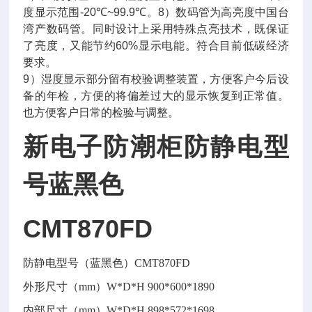
度显示范围
-
20
℃
~99
.9
℃
。
8
）数码管为高亮度中国台
湾产数码管。同时设计上采用特殊点亮技术，既保证
了亮度，又能节约
60%
显示电能。符合目前低碳经济
要求。
9
）湿度显示部分留有校验调整装置，方便客户今后设
备的年检，方便的将偏差过大的显示恢复到正常值。
也方便客户日常的检验与调整。
新电子防潮柜防静电型
号蓝黑色
CMT870FD
防静电型号（蓝黑色）CMT870FD
外形尺寸（mm）W*D*H
900*600*1890
内部尺寸（mm）W*D*H
898*572*1698