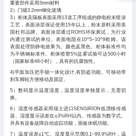
重要部件采用
3mm
材料
2
）门镶
3.2mm
钢化玻璃
3
）柜体及隔板表面采用
13
道工序组成的静电粉末喷涂
工艺，表面涂层保证使用
15
年以上，粉末原料采用美
国杜邦品牌。表面涂层通过
ROHS
环保测试，为行业
内通过测试的单位。表面电阻在
10
^5
~10
^9
欧姆。该
表面处理防静电效果为。颜色蓝黑色。柜体标准件均
为不锈钢标准件。柜体喷塑
5%
盐雾试验可达
500
小时
（国家标准
48
小时），具有的抗腐蚀性。
4)
平面加压把手锁一体化设计
,
有防盗功能。可移动带
刹车脚轮方便移动及固定。
5
）数码显示温度湿度，温度湿度单独显示，无需切
换。
6
）湿度传感器采用
瑞士进口
SENSIRION
低漂移传感
器。湿度显示误差在
±3%RH
以内。传感器为数字式。
并具有设备故障自动追踪功能，面板休眠功能。
7
）温度误差
±1
℃
。湿度显示范围
0
.1
~99
.9
%RH
，温