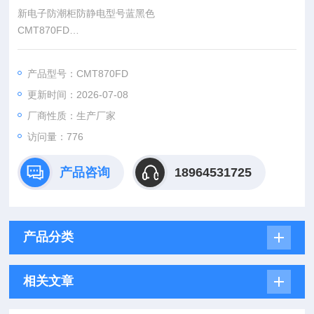
新电子防潮柜防静电型号蓝黑色
CMT870FD
4)平面加压把手锁一体化设计,有防盗功能。可移动带刹车脚轮方
便移动及固定。
产品型号：CMT870FD
5）数码显示温度湿度，温度湿度单独显示，无需切换。
更新时间：2026-07-08
厂商性质：生产厂家
访问量：776
产品咨询
18964531725
产品分类
相关文章