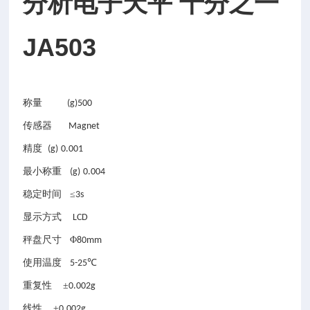
分析电子天平 千分之一
JA503
称量
(g)500
传感器
Magnet
精度
(g)
0.001
最小称重
(g)
0.004
稳定时间
≤
3s
显示方式
LCD
秤盘尺寸
Φ
80mm
使用温度
℃
5-25
重复性
±
0.002g
线性
±
0.002g