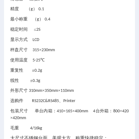
精度
（
）
g
0.1
最小称重
（
）
g
0.4
稳定时间
≤
2S
显示方式
LCD
秤盘尺寸
×
315
230mm
使用温度
℃
5-25
重复性
±
0.2g
线性
±
0.3g
外形尺寸
×
×
310mm
350mm
110mm
选购件
、
RS232C&RS485
Printer
包装尺寸
单台内箱：
×
×
台外箱：
×
410
165
400mm 4
800
420
×
420mm
毛重
4/16kg
大尺寸不锈钢台面，美观大方，称重快捷稳定；