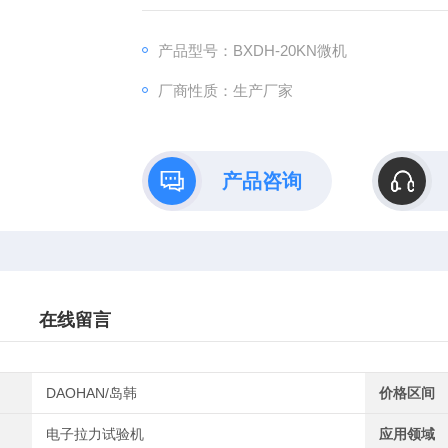
料、包装带、纸张、电线电缆、光纤光缆、
钢、轴承钢、不锈钢（以及其它高硬度钢）、
产品型号：BXDH-20KN微机
厂商性质：生产厂家
产品咨询
在线留言
DAOHAN/岛韩
价格区间
电子拉力试验机
应用领域