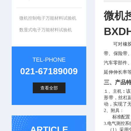
微机
微机控制电子万能材料试验机
BXDH
数显式电子万能材料试验机
可对橡
带、保险带
TEL-PHONE
汽车零部件
021-67189009
延伸伸长率
三、产品
查看全部
该
１、
主机
：
形带，丝杠
动，实现了
2、
附具：
标准配置
3.
电气测控系
ARTICLE
（
1）采用