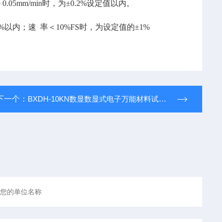
＞
0.05mm/min
时，为
±0.2%
设定值以内。
1%
以内；速
率＜
10%F
S
时，为设定值的
±1%
下一个：
BXDH-10KN数显数显式电子万能材料试验机