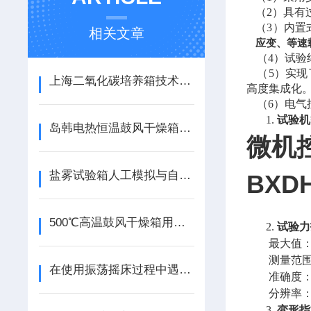
（
2）具有
（
3）内置
相关文章
应变、等速
（
4）试
（
5）实
上海二氧化碳培养箱技术特点
高度集成化
（
6
）电气
1.
试验机
岛韩电热恒温鼓风干燥箱的保养和使用
微机
盐雾试验箱人工模拟与自然环境暴露试验的区别
BXDH
500℃高温鼓风干燥箱用途及产品特点
2.
试验力
最大值
测量范
在使用振荡摇床过程中遇见的故障
准确度
分辨率
3.
变形指