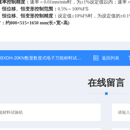
速率控制精度：
速率＜
0.01mm/min
时，为
±1%
设定值以内；速率
、恒位移、恒变形控制范围：
0.5%
～
100%F
S
、恒位移、恒变形控制精度：
设定值≥
10%F
S
时，为设定值的
±0.
寸：约
800
×
515
×
165
0 mm(长×宽×高)
：
BXDH-20KN数显数显式电子万能材料试验机
返回列表
在线留言