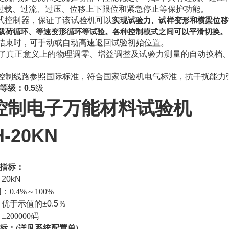
过载、过流、过压、位移上下限位和紧急停止等保护功能。
式控制器，保证了该试验机可以
实现试验力、试样变形和横梁位移
载荷循环、等速变形循环等试验。各种控制模式之间可以平滑切换。
验结束时，可手动或自动高速返回试验初始位置。
现了真正意义上的物理调零、增益调整及试验力测量的自动换档
。
控制线路参照国际标准，符合国家试验机电气标准，抗干扰能力
等级：
0.5
级
控制电子万能材料试验机
-20KN
指标：
：
20kN
围：
0.4%
～
100%
：优于示值的
±
0.5
％
：
±200000
码
标：
(
详见系统配置单
)