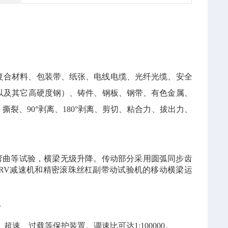
复合材料、包装带、纸张、电线电缆、光纤光缆、安全
以及其它高硬度钢）、铸件、钢板、钢带、有色金属、
、撕裂、
90°
剥离、
180°
剥离、剪切、粘合力、拔出力、
弯曲等试验，横梁无级升降。传动部分采用圆弧同步齿
RV减速机和精密滚珠丝杠副带动试验机的移动横梁运
。
、超速、
过载等保护装置。调速比可达
1:100000。