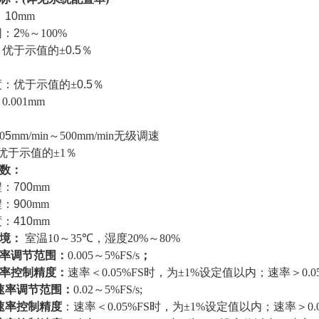
：
10
mm
围：
2
%
～
100%
：优于示值的
±
0.5
％
度：优于示值的
±
0.5
％
：
0.001mm
00
5
mm/min
～
500mm/min
无级调速
优于示值的
±1
％
数：
程：
700
mm
程：
90
0mm
度：
410
mm
境：
室温
10
～
35℃
，湿度
20%
～
80%
率调节范围：
0.005
～
5%FS/s
；
率控制精度：
速率＜
0.05%F
S
时，为
±1%
设定值以内；速率＞
0.
速率调节范围：
0.02
～
5%FS/s;
速率控制精度
：速率＜
0.05%F
S
时，为
±1%
设定值以内；速率＞
0