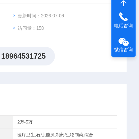
安全带、保险带、皮革皮带、鞋类、胶带、聚合物、弹簧
铸件、钢板、钢带、有色金属、汽
更新时间：2026-07-09
电话咨询
访问量：158
微信咨询
18964531725
2万-5万
医疗卫生,石油,能源,制药/生物制药,综合