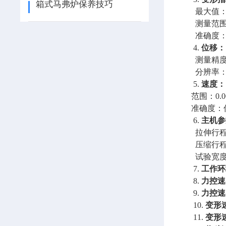
箱式马弗炉保养技巧
最大值
测量范
准确度
4.
位移：
测量精
分辨率
5.
速度：
范围：
0.
准确度：
6.
主机参
拉伸行
压缩行
试验宽
7.
工作环
8.
力控速
9.
力控速
10.
变形
11.
变形