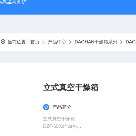
经典高温马弗炉
BX-12-12H灰分含量测定马弗炉1200度电炉
当前位置：
首页
产品中心
DAOHAN干燥箱系列
DA
立式真空干燥箱
产品简介
立式真空干燥箱
DZF-6090内加热
供科研单位、专业院校、工矿企业等单位的