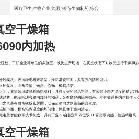
医疗卫生,生物产业,能源,制药/生物制药,综合
真空干燥箱
-6090内加热
业院校、工矿企业等单位的实验室、以及生产现场，在真空状态下对物品进行干燥和热
冷轧钢板，表面静电粉末喷涂，涂层坚硬牢固，具有强的防锈能力。
不锈钢板，圆角造型、光滑、流畅、极易清洁。
之间，充填超细玻璃棉隔热材料，具有良好的保温功能，有效保证箱内温度的稳定准
璃结构，能清晰观察箱内加熱的物品，又有良好的隔热效果。能有效避免灼伤操作人
门之间装有耐热橡胶密封圈，以保证箱内达到较高的真空度。
隔板下面，提高箱内温度的均匀性，并且便于室内清洁。
微电脑智能数字技术制造，具有工业
自整定和四位双
窗指示功能，控温精度高
PID
LED
真空干燥箱