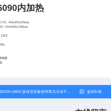
-6090内加热
D×H）
450x450x450mm
×H）
610x640x1260mm
～250℃
0Hz
锈钢板
温
：
BXDH-18N/C多歧管实验室钟罩式冷冻干燥机
返回列表