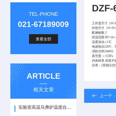
DZF
TEL-PHONE
021-67189009
工作室尺寸（W×
外型尺寸（W×D
配搁板数
2
控温范围
RT+10
查看全部
温度波动
±1℃
电源电压220V、5
消耗功率2400W
真空度
＜133Pa
内体材质
优质不
仪表：2层独立控
ARTICLE
相关文章
上一个
实验室高温马弗炉温度自动化控制