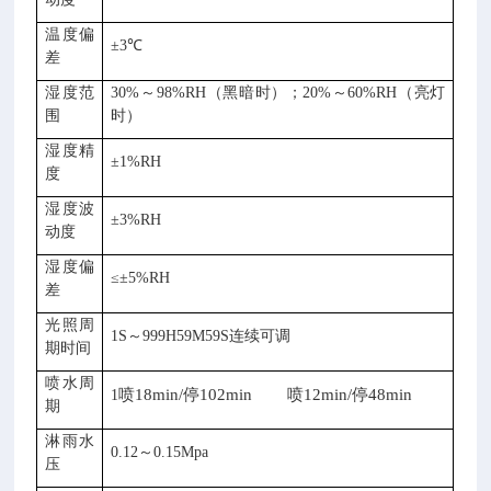
温度偏
±3℃
差
湿度范
30%～98%RH（黑暗时）；20%～60%RH（亮灯
围
时）
湿度精
±1%RH
度
湿度波
±3%RH
动度
湿度偏
≤±5%RH
差
光照周
1S～999H59M59S连续可调
期时间
喷水周
喷18min/停102min 喷12min/停48min
1
期
淋雨水
0.12～0.15Mpa
压