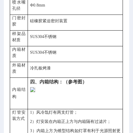
喷水嘴
Ф0.8mm
孔径
门密封
硅橡胶紧迫密封装置
胶
样架品
SUS304不锈钢
材质
内箱材
SUS304不锈钢
质
外箱材
冷扎板烤漆
质
四
、内箱结构：
（参考图）
内箱结
构
灯管安
1）风冷氙灯有两支灯管；
装方式
2）灯安装在内箱正上方与内箱隔有过滤片；
3）内箱上方为锥型结构如灯罩有利于光源照射更