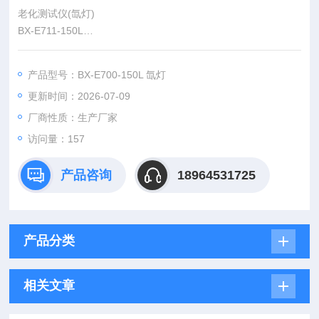
老化测试仪(氙灯)
BX-E711-150L
可以模拟由阳光、雨水和露水造成的危害。利用氙灯模拟阳光照
射的效果，利用冷凝湿气模拟雨水和露水，被测材料放置在一定
产品型号：BX-E700-150L 氙灯
温度下的光照和潮气交替的循环程序中进行测试，用数天或数周
更新时间：2026-07-09
的时间即可重现户外数月乃至数年出现的危害。
厂商性质：生产厂家
访问量：157
产品咨询
18964531725
产品分类
相关文章