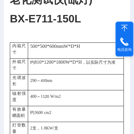
BX-E711-150L
内箱尺
500*500*600mmW*D*H
电话咨询
寸
外箱尺
810*1200*1800W*D*H
约
，以实际尺寸为准
寸
光谱波
290～
0nm
45
长
辐射强
4
00～
1
W/m2
120
度
有效暴
2
约
3600
cm
晒面积
灯管数
2支，1.8KW/支
量