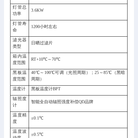
灯管总
3.6KW
功率
灯管寿
1200小时左右
命
滤光器
日晒过滤片
类型
箱内温
RT+10℃～
7
0℃
度范围
黑板温
40℃～100℃可调（光照周期）；25～85℃（黑暗
度范围
周期）
温度计
黑板温度计BPT
辐照度
智能全自动辐照强度补偿QD品牌
计
温度精
±0.1℃
度
温度波
±0.5℃
动度