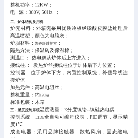
整机功率：
12
KW
；
电
源：
38
0V, 50Hz
；
二、炉体结构及用料
炉壳材料：外箱壳采用优质冷板经磷酸皮膜盐处理后
高温喷塑，颜色为电脑灰；
炉胆材料：
；
陶瓷纤维炉堂
隔热方法：保温砖及保温棉；
测温口：
热电偶从炉体后上方进入；
接线柱
： 发热炉丝接线柱位于炉体后下方位置；
:
控制器：位于炉体下方，内置控制系统，补偿导线连
接炉体
加热元件：高温电阻丝；
整机重量：约
120kg
标准包装：木箱
温度测量：
分度镍铬
--
镍硅热电偶；
三．温度控制系统
K
控制系统：
全自动可编程仪表，
PID
调节，显示精
LTDE
度
1
℃
成套电器：采用品牌接触器，散热风扇，固态继电