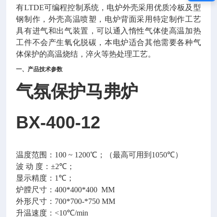
有
LTDE
可编程控制系统，电炉外壳采用优质冷板及型
钢制作，外壳高温喷塑，电炉背面采用特定制作工艺
具有进气和出气装置，可以通入
惰
性气体使高温加热
工件不会产生氧化脱碳，本电炉适合其他需要各种气
体保护的高温烧结，淬火等热处理工艺。
一、产品技术参数
气氛保护马弗炉
BX-400-12
温度范围：
100 ~ 1
2
00
℃；
（
最高可用到
1050
℃
）
波
动
度：±
2
℃；
显示精度：
1
℃；
炉膛尺寸：
400*400*400
MM
外形尺寸：
700*700-*750
MM
升温速度：
<10
℃
/min