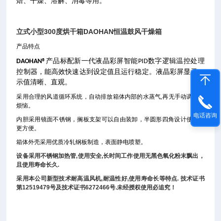
焙、干燥、溶解、消毒等用。
立式小型300度烘干箱DAOHAN恒温鼓风干燥箱
产品特点
产品标配新一代液晶彩屏智能
数字逻辑温控处理
DAOHAN®
PID
控制器，能高效快速达到设定值且运行稳定。液晶彩屏显示，
示值清晰、直观。
采用合理的风道循环系统，自动排放箱体内部的水蒸气
,
再无手动调节的
烦恼。
电话咨询
内胆采用镜面不锈钢，搁板支架可以自由装卸，半圆形四角设计使清洁
更方便。
箱体外壳采用优质冷轧钢板制造，表面静电喷塑。
设备采用不锈钢加热管
,
使用安全
,
长时间工作使用无黑色氧化粉末飘出，
且使用寿命长久
.
采用本公司新型技术耐高温风机
,
耐温性好
,
使用寿命长等特点
.
技术证书
第
12519479
号及技术证书
6272466
号
.
未经授权使用必追究！