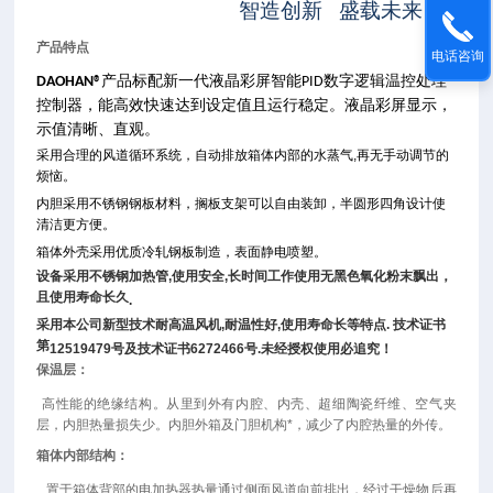
智造创新 盛载未来
产品特点
电话咨询
产品标配新一代液晶彩屏智能
数字逻辑温控处理
DAOHAN®
PID
控制器，能高效快速达到设定值且运行稳定。液晶彩屏显示，
示值清晰、直观。
采用合理的风道循环系统，自动排放箱体内部的水蒸气
,
再无手动调节的
烦恼。
内胆采用不锈钢钢板材料，搁板支架可以自由装卸，半圆形四角设计使
清洁更方便。
箱体外壳采用优质冷轧钢板制造，表面静电喷塑。
设备采用不锈钢加热管
,
使用安全
,
长时间工作使用无黑色氧化粉末飘出，
且使用寿命长久
.
采用本公司新型技术耐高温风机
,
耐温性好
,
使用寿命长等特点
.
技术证书
第
12519479
号及技术证书
6272466
号
.
未经授权使用必追究！
保温层：
高性能的绝缘结构。从里到外有内腔、内壳、超细陶瓷纤维、空气夹
层，内胆热量损失少。内胆外箱及门胆机构*，减少了内腔热量的外传。
箱体内部结构：
置于箱体背部的电加热器热量通过侧面风道向前排出，经过干燥物后再