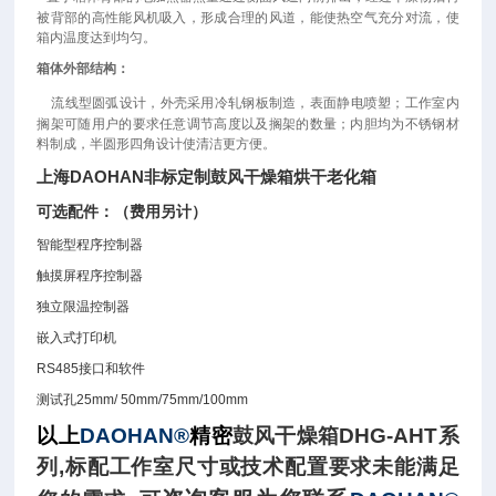
被背部的高性能风机吸入，形成合理的风道，能使热空气充分对流，使
箱内温度达到均匀。
箱体外部结构：
流线型圆弧设计，外壳采用冷轧钢板制造，表面静电喷塑；工作室内
搁架可随用户的要求任意调节高度以及搁架的数量；内胆均为不锈钢材
料制成，半圆形四角设计使清洁更方便。
上海DAOHAN非标定制鼓风干燥箱烘干老化箱
可选配件：（费用另计）
智能型程序控制器
触摸屏程序控制器
独立限温控制器
嵌入式打印机
RS485
接口和软件
测试孔
25mm/ 50mm/75mm/100mm
以上
DAOHAN®
精密
鼓风干燥箱
DHG-AHT
系
列
,
标配工作室尺寸或技术配置要求未能满足