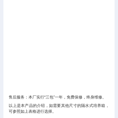
测
得
（水
银
头
端
放
在
工
作
室
内
几
何
中
心）
“三包"一年，免费保修，终身维修。
售后服务：本厂实行
以上是本产品的介绍，如需要其他尺寸的隔水式培养箱，
可参照如上表格进行选择。