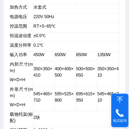
环
加热方式
水套式
境
电源电压
220V 50Hz
温
度
控温范围
RT+5~65℃
2
恒温波动度
±0.5℃
5℃
相
温度分辩率
0.1℃
对
输入功率
450W
650W
850W
1350W
湿
度
内胆尺寸(m
350×350×
400×400×
500×500×
350×350×4
不
m)
410
500
650
10
大
W×D×H
于
8
外形尺寸(m
545×465×
595×525×
695×615×
545×465×7
5%
m)
710
800
950
10
无
W×D×H
试
载物托架(标
样
2块
配)
负
电话咨询
荷