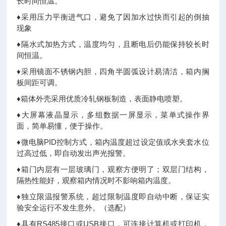
长时间恒温。
♦采用压力平衡进气口，避免了因加水过快而引起的倒抽
现象
♦隔水式加热方式，温度均匀，且断电后仍能保持较长时
间恒温。
♦采用镜面不锈钢内胆，四角半圆弧设计易清洁，箱内搁
板间距可调。
♦箱体外壳采用优质冷轧钢板制造，表面静电喷塑。
♦大屏幕液晶显示，多组数据一屏显示，菜单式操作界
面，简单易懂，便于操作。
♦微电脑PID
控制方式，箱内温度超过设定值或水夹套水位
过高过低，即自动发出声光报警。
♦箱门内层有一层玻璃门，观察方便明了；双层门结构，
隔热性能好，观察箱内情况时不影响箱内温度。
♦独立限温报警系统，超过限制温度即自动中断，保证实
验安全运行不发生意外。（选配）
♦具有RS485接口或USB接口，可连接计算机或打印机，