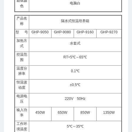
箱体颜
电脑白
色
产品名
隔水式恒温培养箱
称
型
号
GHP-9050
GHP-9080
GHP-9160
GHP-9270
加热方
水套式
式
控温范
RT+5℃～65℃
围
温度分
0.1℃
辨率
恒温波
±0.5℃
动度
电源电
220V 50Hz
压
输入功
450W
650W
850W
1350W
率
工作环
5℃～35℃
境温度