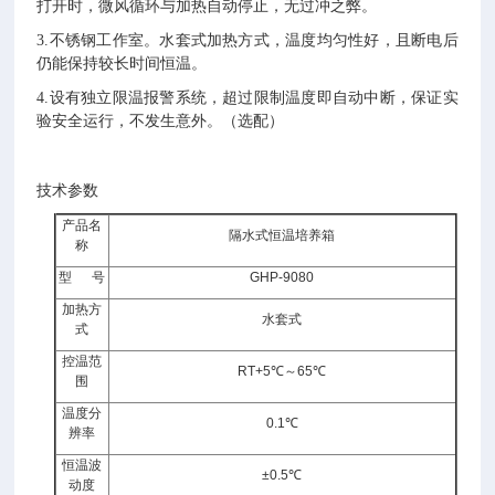
打开时，微风循环与加热自动停止，无过冲之弊。
3.不锈钢工作室。水套式加热方式，温度均匀性好，且断电后
仍能保持较长时间恒温。
4.设有独立限温报警系统，超过限制温度即自动中断，保证实
验安全运行，不发生意外。（选配）
技术参数
产品名
隔水式恒温培养箱
称
型
号
GHP-9080
加热方
水套式
式
控温范
RT+5℃～65℃
围
温度分
0.1℃
辨率
恒温波
±0.5℃
动度