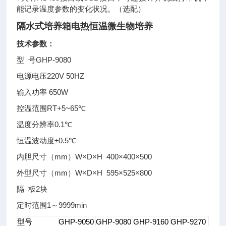
能记录温度参数的变化状况
。（选配）
隔水式培养箱电热恒温微生物培养
技术参数
：
GHP-9080
型
号
220V 50HZ
电源电压
650W
输入功率
RT+5~65℃
控温范围
0.1℃
温度分辨率
±0.5℃
恒温波动度
mm）W×D×H 400×400×500
内胆尺寸（
mm）W×D×H 595×525×800
外型尺寸（
2块
隔
板
1～9999min
定时范围
型号
GHP-9050
GHP-9080
GHP-9160
GHP-9270