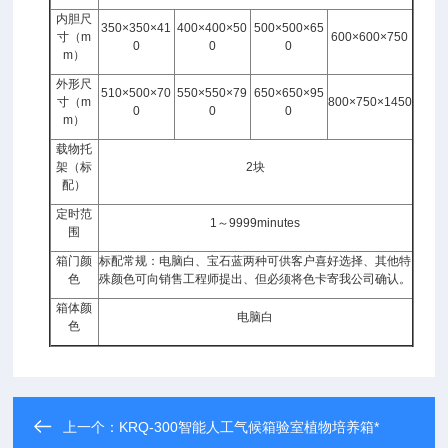
内胆尺
350×350×41
400×400×50
500×500×65
寸（m
600×600×750
0
0
0
m）
外形尺
510×500×70
550×550×79
650×650×95
寸（m
800×750×1450
0
0
0
m）
载物托
架（标
2块
配）
定时范
1～9999minutes
围
箱门颜
标配常规：电脑白、宝石蓝两种可供客户喜好选择、其他特
色
殊颜色可向销售工程师提出、但必须将色卡寄我公司确认。
箱体颜
电脑白
色
上一个：
KRQ-300智能人工气候箱验室植物培养箱*