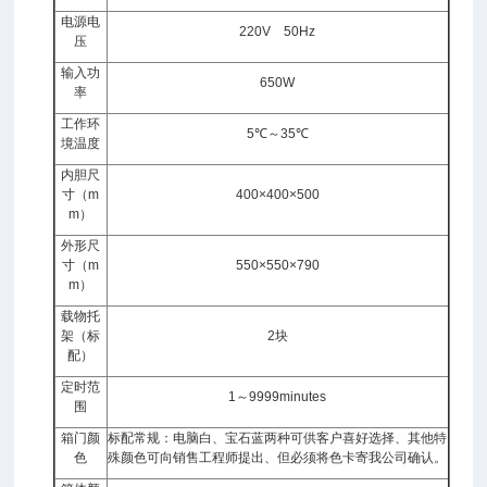
电源电
220V 50Hz
压
输入功
650W
率
工作环
5℃～35℃
境温度
内胆尺
寸（m
400×400×500
m）
外形尺
寸（m
550×550×790
m）
载物托
架（标
2块
配）
定时范
1～9999minutes
围
箱门颜
标配常规：电脑白、宝石蓝两种可供客户喜好选择、其他特
色
殊颜色可向销售工程师提出、但必须将色卡寄我公司确认。