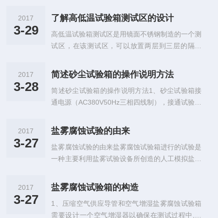
能电能表的作用无关宏旨，成为完结智能电网信息
试块进行检验，不足此数亦作一批检验；每一单项
化、自动化、互动化特征基础的要害环节和*，对
工程采用同一牌号或配合比多次施工时，每次施工
了解高低温试验箱测试区的设计
2017
于高低温环境试验箱箱体材质结构的了解?岛韩实
均应留置试块检验。3.理化检验。退火炉耐火浇注
3-29
高低温试验箱测试区是用镜面不锈钢制造的一个测
业就具体介绍一下高低温试验箱箱体材质，希望可
料等不定形耐火材料应做理化检验的项...
试区，在该测试区，可以放置两层到三层的隔层
以帮助到广大用户。高低温试验箱箱体材质：1、
架，用以搁置测试样品。当然，如果测试品体积较
高低温试验箱箱体内胆采用进口不锈钢（SUS30
小的话，也可以加放隔层架，如此一来，可以放置
4）镜面板，箱体外胆采用（SUS304）拉丝不锈
简述砂尘试验箱的操作说明方法
2017
更多的测试样品。我们在做实验时，试验箱箱体内
钢板或冷轧钢板喷塑，增加了外观质感和洁净度。
3-28
简述砂尘试验箱的操作说明方法1、砂尘试验箱接
放的样品尺寸不能接近工作室尺寸，要多留出一点
2、高低温试验箱箱体采用数控机床加...
通电源（AC380V50Hz三相四线制），接通试验箱
空间，让实验有多余的流动空气循环，保证温度的
将试验箱内加入试料（2。打开“电源”开关，其他
均匀性。岛韩实业以下分3点来简述有关高低温试
开关应处于关闭状态，1～2秒钟后温度控制器和
验箱内空气循环的设定：1、对试验样品的试验温
盐雾腐蚀试验的由来
2017
时间控制器显示，此时可在时间控制器内设定吹尘
度应符合如下要求：不宜太高，以保证高低温试验
3-27
盐雾腐蚀试验的由来盐雾腐蚀试验箱进行的试验是
时间和震动时间（设定方法见“3”）。2、如需对试
箱试验样品在试验时不致过热；不宜太低，以致...
一种主要利用盐雾试验设备所创造的人工模拟盐雾
件进行通电试验时，请在试验箱侧面的电压接线柱
环境条件来考核产品或金属材料耐腐蚀性能的环境
上加以电压（MAX：AC220V），然后在工作室内
试验。它分为二大类，一类为天然环境暴露试验，
的接线端上就可以直接对试件通电，在时间控制器
盐雾腐蚀试验箱的构造
2017
另一类为人工加速模拟盐雾环境试验。人工模拟盐
内可设定试件通、断电的时间。3、砂尘试验箱时
3-27
1、压缩空气供应导管和空气增湿盐雾腐蚀试验箱
雾环境试验是利用一种具有一定容积空间的试验设
间控制器的设定：控制...
需要设计一个空气增湿器以确保在测试过程中,压
备——盐雾腐蚀试验箱，在其容积空间内用人工的