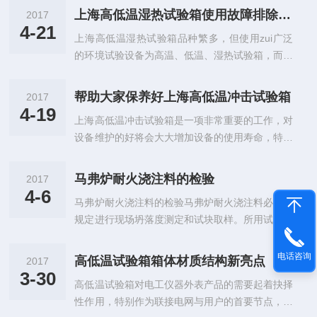
上海高低温湿热试验箱使用故障排除方法
2017
4-21
上海高低温湿热试验箱品种繁多，但使用zui广泛
的环境试验设备为高温、低温、湿热试验箱，而现
今比较流行是集合了高温、低温、湿热为一体的试
验箱—高低温湿热试验箱，上海高低温湿热试验箱
帮助大家保养好上海高低温冲击试验箱
2017
的修理难度较其它环境试验设备大，且具有代表
4-19
上海高低温冲击试验箱是一项非常重要的工作，对
性。下面就高低温湿热试验箱为例，谈一谈上海高
设备维护的好将会大大增加设备的使用寿命，特别
低温湿热试验箱的构造及一些常见故障和排除方
是对于试验箱来说，设备价格昂贵，维护工作就成
法。常见上海高低温湿热试验箱的构造试验人员除
为了重点，目前很多顾客对设备的维护还没有形成
正确按操作规程操作，还应该对其结构有所了解。
马弗炉耐火浇注料的检验
2017
系统的观点，以下就上海高低温冲击试验箱的使用
高低温湿热试验箱由箱体、风循环系统、制冷系
4-6
马弗炉耐火浇注料的检验马弗炉耐火浇注料必须按
和维护要注意的几点做如下详细的叙述，希望对广
统、加温系统和控湿系统组成。风循环系统一般
规定进行现场坍落度测定和试块取样。所用试验及
大顾客有所帮助。1、上海高低温冲击试验箱应固
采...
取样器具必须符合要求并经校验。1.施工前的配合
定每3个月清洗一次冷凝器：对于冷冻系统采用风
比试块检验。退火炉耐火浇注料在施工前，应按设
冷冷却的，应定期检修冷凝风机，并对冷凝器进行
电话咨询
高低温试验箱箱体材质结构新亮点
2017
计规定的配合比制成试块。经检验符合规定的要
去污除尘，以保证其良好的通风换热性能；磁翻板
3-30
高低温试验箱对电工仪器外表产品的需要起着抉择
求。2.试块的留置。退火炉耐火浇注料应以单项工
液位计对于冷冻系统采用水冷冷却的，除了要...
性作用，特别作为联接电网与用户的首要节点，智
程的每一种牌号或配合比，每20m3为一批。留置