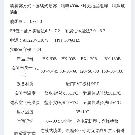
喷雾雾方式：连续式喷雾、喷嘴4000小时无结晶组赛，特殊玻
璃制
喷雾量：1.0～2.0
PH值：盐水实验法6.5～7.2 耐腐蚀试验法3.0～3.2
电源：AC220V±10％ 1PH 50/60HZ
实验室容积 480L
产品型号
BX
-60B
BX
-90B
BX
-120B
BX
-160B
实验室尺寸（c
60×40×45
90×50×60
120×50×80
160×50×100
m
）
设备材质
进口PVC板材&P.P
实验室温度
盐水实验法35±1℃ 耐腐蚀试验法50±1℃
饱和空气桶温度
盐水实验法47±1℃ 耐腐蚀试验法63±1℃
盐水温度
35±1℃
时间记忆
0～99 9.9小时，停电记忆型，含蜂鸣警
连续式喷雾、喷嘴4000小时无结晶组赛，特殊
喷雾雾方式