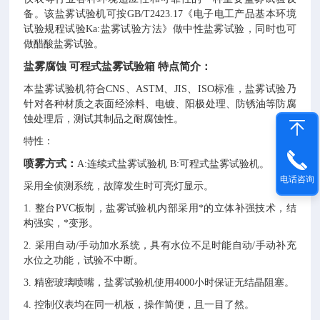
备。该盐雾试验机可按GB/T2423.17《电子电工产品基本环境
试验规程试验Ka:盐雾试验方法》做中性盐雾试验，同时也可
做醋酸盐雾试验。
盐雾腐蚀 可程式盐雾试验箱
特点简介：
本盐雾试验机符合CNS、ASTM、JIS、ISO标准，盐雾试验乃
针对各种材质之表面经涂料、电镀、阳极处理、防锈油等防腐
蚀处理后，测试其制品之耐腐蚀性。
特性：
喷雾方式：
A:连续式盐雾试验机 B:可程式盐雾试验机。
电话咨询
采用全侦测系统，故障发生时可亮灯显示。
1.
整台PVC板制，盐雾试验机内部采用*的立体补强技术，结
构强实，*变形。
2.
采用自动/手动加水系统，具有水位不足时能自动/手动补充
水位之功能，试验不中断。
3.
精密玻璃喷嘴，盐雾试验机使用4000小时保证无结晶阻塞。
4.
控制仪表均在同一机板，操作简便，且一目了然。