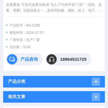
盐雾腐蚀 可程式盐雾试验箱 为人工气候环境“三防"（湿热、盐
雾、霉菌）试验设备之一，是研究机械、国防、轻工、电子、轻
工电子、仪表等行业各种环境适应性和可靠性的一种重要盐雾试
验设备。该盐雾试验机可按GB/T2423.17《电子电工产品基本环
产品型号：BX-120B
境试验规程试验Ka:盐雾试验方法》做中性盐雾试验，同时也可
更新时间：2026-07-07
做醋酸盐雾试验。
厂商性质：生产厂家
访问量：3136
产品咨询
18964531725
产品分类
相关文章