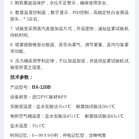
5.
附双重超温保护，水位不足警示，确保使用安全。
6.
数显温度控制器，数字显示，PID控制，高稳定性白金测温
探头，*.3左右。
7.
试验室采用蒸汽直接加温方式，升温度快，减短盐雾试验机
待机时间。
8.
喷雾搭附锥形分散器、具导向雾气、调节雾量、及均匀落雾
等功能。
9.
压力桶采用亨利定律，于以加温加湿，并提供盐雾试验机试
验室所需之湿度。
技术参数：
BX-120B
产品型号：
设备材质：进口PVC板材&P.P
实验室温度：盐水实验法35±1℃ 耐腐蚀试验法50±1℃
饱和空气桶温度：盐水实验法47±1℃ 耐腐蚀试验法63±1℃
盐水温度：35±1℃
时间记忆：0～99 9.9小时，停电记忆型，含蜂鸣警