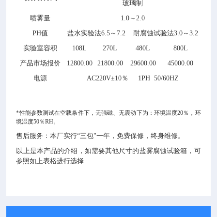
玻璃制
喷雾量
1.0～2.0
PH值
盐水实验法6.5～7.2 耐腐蚀试验法3.0～3.2
实验室容积
108L
270L
480L
800L
产品市场报价
12800.00
21800.00
29600.00
45000.00
电源
AC220V±10％ 1PH 50/60HZ
*性能参数测试在空载条件下，无强磁、无震动下为：环境温度20％，环
境湿度50％RH。
售后服务：本厂实行“三包"一年，免费保修，终身维修。
以上是本产品的介绍，如需要其他尺寸的盐雾腐蚀试验箱，可
参照如上表格进行选择