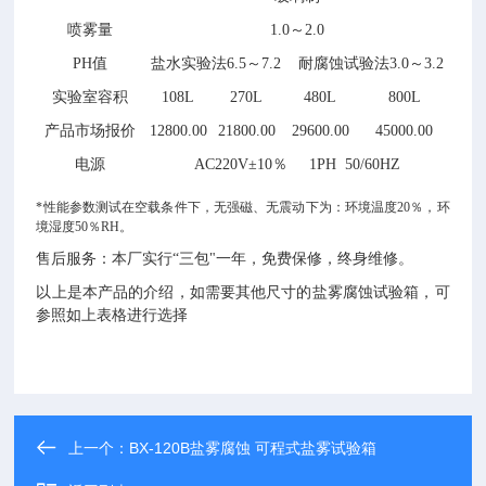
喷雾量
1.0～2.0
PH值
盐水实验法6.5～7.2 耐腐蚀试验法3.0～3.2
实验室容积
108L
270L
480L
800L
产品市场报价
12800.00
21800.00
29600.00
45000.00
电源
AC220V±10％ 1PH 50/60HZ
*性能参数测试在空载条件下，无强磁、无震动下为：环境温度20％，环
境湿度50％RH。
售后服务：本厂实行“三包"一年，免费保修，终身维修。
以上是本产品的介绍，如需要其他尺寸的盐雾腐蚀试验箱，可
参照如上表格进行选择
上一个：
BX-120B盐雾腐蚀 可程式盐雾试验箱