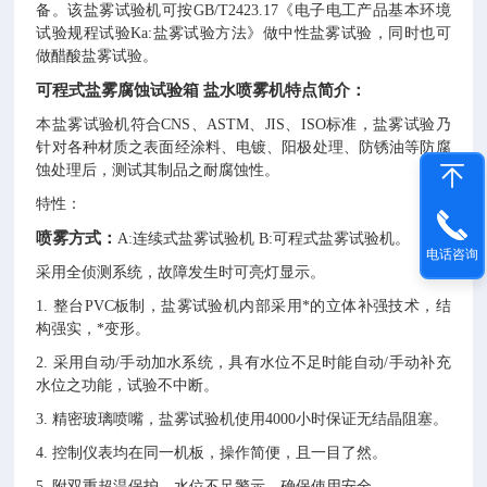
备。该盐雾试验机可按GB/T2423.17《电子电工产品基本环境
试验规程试验Ka:盐雾试验方法》做中性盐雾试验，同时也可
做醋酸盐雾试验。
可程式盐雾腐蚀试验箱 盐水喷雾机
特点简介：
本盐雾试验机符合CNS、ASTM、JIS、ISO标准，盐雾试验乃
针对各种材质之表面经涂料、电镀、阳极处理、防锈油等防腐
蚀处理后，测试其制品之耐腐蚀性。
特性：
喷雾方式：
A:连续式盐雾试验机 B:可程式盐雾试验机。
电话咨询
采用全侦测系统，故障发生时可亮灯显示。
1.
整台PVC板制，盐雾试验机内部采用*的立体补强技术，结
构强实，*变形。
2.
采用自动/手动加水系统，具有水位不足时能自动/手动补充
水位之功能，试验不中断。
3.
精密玻璃喷嘴，盐雾试验机使用4000小时保证无结晶阻塞。
4.
控制仪表均在同一机板，操作简便，且一目了然。
5.
附双重超温保护，水位不足警示，确保使用安全。