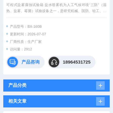
可程式盐雾腐蚀试验箱 盐水喷雾机为人工气候环境“三防"（湿
热、盐雾、霉菌）试验设备之一，是研究机械、国防、轻工、电
子、轻工电子、仪表等行业各种环境适应性和可靠性的一种重要
盐雾试验设备。该盐雾试验机可按GB/T2423.17《电子电工产品
产品型号：BX-160B
基本环境试验规程试验Ka:盐雾试验方法》做中性盐雾试验，同
更新时间：2026-07-07
时也可做醋酸盐雾试验。
厂商性质：生产厂家
访问量：2912
产品咨询
18964531725
产品分类
相关文章