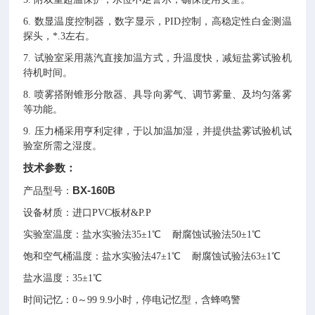
6.
数显温度控制器，数字显示，PID控制，高稳定性白金测温
探头，*.3左右。
7.
试验室采用蒸汽直接加温方式，升温度快，减短盐雾试验机
待机时间。
8.
喷雾搭附锥形分散器、具导向雾气、调节雾量、及均匀落雾
等功能。
9.
压力桶采用亨利定律，于以加温加湿，并提供盐雾试验机试
验室所需之湿度。
技术参数：
BX-160B
产品型号：
设备材质：进口PVC板材&P.P
实验室温度：盐水实验法35±1℃ 耐腐蚀试验法50±1℃
饱和空气桶温度：盐水实验法47±1℃ 耐腐蚀试验法63±1℃
盐水温度：35±1℃
时间记忆：0～99 9.9小时，停电记忆型，含蜂鸣警