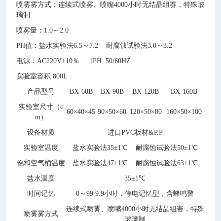
喷雾雾方式：连续式喷雾、喷嘴4000小时无结晶组赛，特殊玻
璃制
喷雾量：1.0～2.0
PH值：盐水实验法6.5～7.2 耐腐蚀试验法3.0～3.2
电源：AC220V±10％ 1PH 50/60HZ
实验室容积 800L
产品型号
BX
-60B
BX
-90B
BX
-120B
BX
-160B
实验室尺寸（c
60×40×45
90×50×60
120×50×80
160×50×100
m
）
设备材质
进口PVC板材&P.P
实验室温度
盐水实验法35±1℃ 耐腐蚀试验法50±1℃
饱和空气桶温度
盐水实验法47±1℃ 耐腐蚀试验法63±1℃
盐水温度
35±1℃
时间记忆
0～99 9.9小时，停电记忆型，含蜂鸣警
连续式喷雾、喷嘴4000小时无结晶组赛，特殊
喷雾雾方式
玻璃制