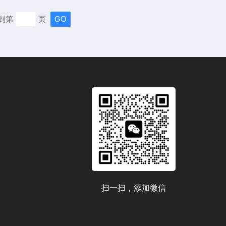
雾后，由漏斗收集盐液再经过硅胶管zui终流向计量桶。由
到第
页
验箱是*次做试验，硅胶管还很干，当盐液流道管道时，有
湿管...
扫一扫，添加微信