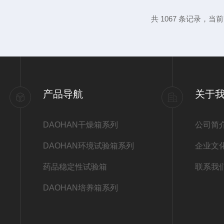
不断的无尘无菌的超净空气层流，即所谓“的
共 1067 条记录，当前 8
气可能袭扰而引起的污染，这样的流速也不
器械等的灼烧消毒。这时应迅速...
产品导航
关于
DAOHAN干燥箱系列
公司简
DAOHAN环境试验箱系列
企业文
药品稳定性试验箱
联系我
DAOHAN培养箱系列