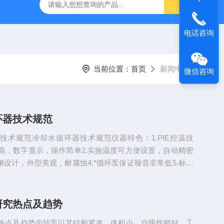
灰分测定仪
GDJ6010高低温交变试验箱daohan冷热交变测试箱
电话咨询
当前位置：
首页
新闻中心
微信咨询
环器技术规范
技术规范冷却水循环器技术规范仪器特色：1.PIE控温技
高，数字显示，操作简单2.实验温度可方便设置，自动精密
钢设计，外型美观，耐腐蚀4.*循环泵保证噪音非常低5.标准
可配多种接头或软管6.可根据需要选择冷却、恒温、大流量
金7.全封闭风冷式压缩机制冷，自带延时、过热、过电流保
制冷机组长时间连续工作：保证实验效果，而且大量节约水资
研究热点及趋势
热点及趋势齿轮泵以其结构紧凑、体积小、自吸性能好、工