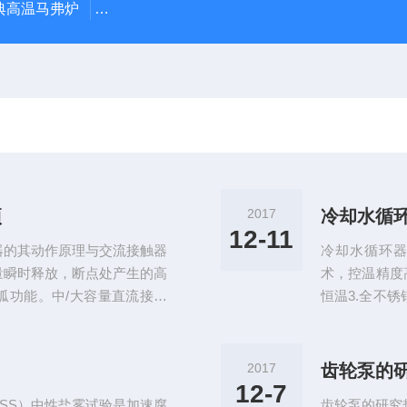
经典高温马弗炉
BX-12-12H灰分含量测定马弗炉1200度电炉
项
2017
冷却水循
12-11
器的其动作原理与交流接触器
冷却水循环器
量瞬时释放，断点处产生的高
术，控温精度
弧功能。中/大容量直流接触
恒温3.全不锈
是分断时电弧距离长，灭弧罩
不锈钢接口，
立体布置结构。与交流接触器
配置，节约资
吸引线圈由交流电源供电,直
护8.高品质
2017
齿轮泵的
由于通入直流接触器线圈是直
源
12-7
SS）中性盐雾试验是加速腐
齿轮泵的研究