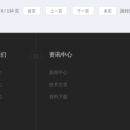
特殊空气"，足够防止附近空
雾装置形成盐
 / 134 页
跳转
首页
上一页
下一页
末页
会妨碍采用酒精灯或本生灯对
于盐雾腐蚀试
一部分被用于浸
我们
资讯中心
介
新闻中心
化
技术文章
们
资料下载