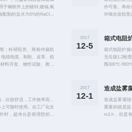
用于钢铁件上的镀锌,镀镉,氧
作可靠、寿命
配制的盐水为5%的NaCl溶
外啮合齿轮泵
相对湿度为95%以上.中性盐雾试
然比外啮合复
应为5±1%,PH为6.5～7.2,
小。而一般内
验的步骤:（1）采...
在一对相互啮
2017
箱式电阻
腔和压油腔隔
12-5
围：科研院所、商检仲裁机
箱式电阻炉操
齿脱开啮合的地
、电线电缆、制鞋、皮革、纺
无垃圾1.2检
为材料开发、物性试验、教学
围300℃-9
检验等*的检测设备。我们知
放入多个样品
b、有夹具c、有力值显示装
内长度和规定
们通过夹具夹持试样（或产
表工作，表示
2017
造成盐雾
来判断材料（或成品）是否合
作温度。2.5
12-1
如，比较舒适，工作效率高，
造成盐雾腐蚀
本上可随时使用。在工厂化生
重要的就是盐雾
作时，超净台是很理想的设
m2.h，但
机作鼓风动力，将空气通过由
求。分析盐雾
清器"后吹送出来，形成连续
次做试验，在