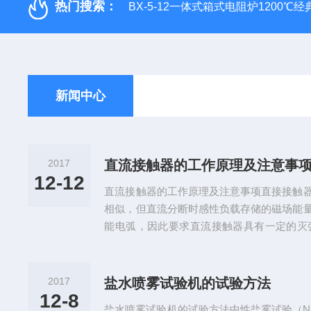
热门搜索：
BX-5-12一体式箱式电阻炉1200℃
新闻中心
2017
直流接触器的工作原理及注意事
12-12
直流接触器的工作原理及注意事项直接接触
相似，但直流分断时感性负载存储的磁场能
能电弧，因此要求直流接触器具有一定的灭
器常采用单断点平面布置整体结构，其特点
内含灭弧栅。小容量直流接触器采用双断点
工作原理相同，不同之处在于交流接触器的
2017
盐水喷雾试验机的试验方法
流接触器的吸引线圈由直流电源供电，另外
12-8
盐水喷雾试验机的试验方法中性盐雾试验（N