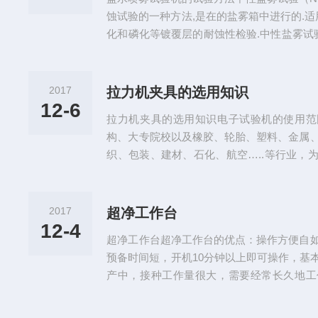
流电，直流电没有瞬时值，在任意时...
蚀试验的一种方法,是在的盐雾箱中进行的.适
化和磷化等镀覆层的耐蚀性检验.中性盐雾试验
液，PH为6.5～7.2,箱中温度为35±2?C,
验喷雾沉降为1mL～2Ml/80cm??h,雾NaCl浓度
喷嘴压强应为0.07MPa～0.1Mpa.中性盐雾试
2017
拉力机夹具的选用知识
12-6
拉力机夹具的选用知识电子试验机的使用范
构、大专院校以及橡胶、轮胎、塑料、金属
织、包装、建材、石化、航空…..等行业，
研究、品质管制、进料检验、生产线的随机
道试验机必须具备三个要素：a、有加力装置
置和记录可见夹具在试验机中的重要性，我
2017
超净工作台
品），通过加力装置，力值显示装置和记录
12-4
超净工作台超净工作台的优点：操作方便自
格和达到预定的性能指标，没有可*...
预备时间短，开机10分钟以上即可操作，基
产中，接种工作量很大，需要经常长久地工
备。超净工作台结构原理：超净台由三相电
特制的微孔泡沫塑料片层叠合组成的“超级滤